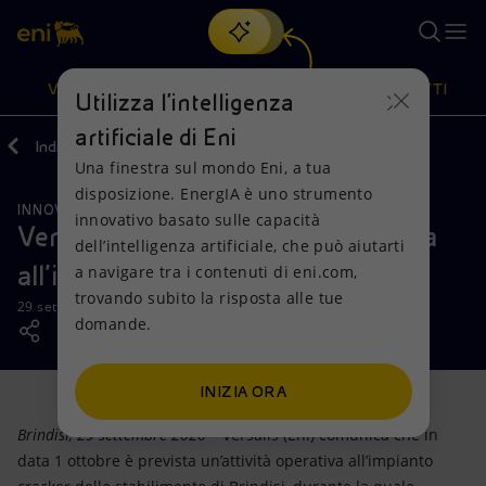
Cerca
VISIONE
AZIONI
PRODOTTI
Utilizza l'intelligenza
artificiale di Eni
Indietro
Media
News
Una finestra sul mondo Eni, a tua
Oppure
scopri EnergIA
, la nostra nuova soluzione di intelligenza
disposizione. EnergIA è uno strumento
artificiale.
INNOVAZIONE
Visione
Azioni
Prodotti
innovativo basato sulle capacità
Versalis: a Brindisi attività operativa
dell’intelligenza artificiale, che può aiutarti
all’impianto cracker
a navigare tra i contenuti di eni.com,
Mission e valori
Diversificazione energetica
Casa
trovando subito la risposta alle tue
29 settembre 2020 - 17:45 CEST
domande.
Persone e Partnership
Tecnologie per la transizione
Imprese
Net Zero
Collaborazioni per l'innovazione
Mobilità
INIZIA ORA
Brindisi, 29 settembre 2020 –
Versalis (Eni) comunica che in
Modello satellitare
Attività nel mondo
data 1 ottobre è prevista un’attività operativa all’impianto