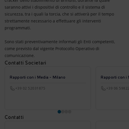
cracker dello stabilimento di Brindisi, durante la quale
Energia accessibile
saranno attivi i dispositivi di controllo e il sistema di
sicurezza, tra i quali la torcia, che si attiverà per il tempo
Innovazione
strettamente necessario a effettuare gli interventi
programmati.
Scenari energetici
Sono stati preventivamente informati gli Enti competenti,
come previsto dal vigente Protocollo Operativo di
comunicazione.
Contatti Societari
Rapporti con i Media - Milano
Rapporti con i
+39 02 52031875
+39 06 5982
Contatti