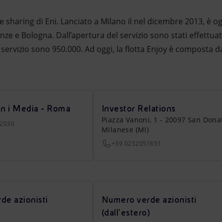
cle sharing di Eni. Lanciato a Milano il nel dicembre 2013, è ogg
ze e Bologna. Dall’apertura del servizio sono stati effettuati
 al servizio sono 950.000. Ad oggi, la flotta Enjoy è composta d
on i Media - Roma
Investor Relations
Piazza Vanoni, 1 - 20097 San Dona
22030
Milanese (MI)
+39 0252051651
de azionisti
Numero verde azionisti
(dall’estero)