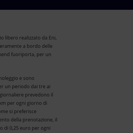
cio libero realizzato da Eni,
iberamente a bordo delle
ekend fuoriporta, per un
 noleggio e sono
er un periodo dai tre ai
 giornaliere prevedono il
km per ogni giorno di
ome si preferisce
ento della prenotazione, il
zo di 0,25 euro per ogni