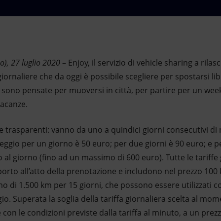
), 27 luglio 2020
– Enjoy, il servizio di vehicle sharing a rilas
giornaliere che da oggi è possibile scegliere per spostarsi l
e sono pensate per muoversi in città, per partire per un we
 vacanze.
e e trasparenti: vanno da uno a quindici giorni consecutivi di
leggio per un giorno è 50 euro; per due giorni è 90 euro; e p
o al giorno (fino ad un massimo di 600 euro). Tutte le tariffe
orto all’atto della prenotazione e includono nel prezzo 100 
o di 1.500 km per 15 giorni, che possono essere utilizzati c
gio. Superata la soglia della tariffa giornaliera scelta al mom
con le condizioni previste dalla tariffa al minuto, a un prez