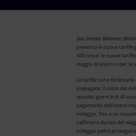
Market Abuse
San Donato Milanese (Milano
presenta le nuove tariffe 
500 rosse: le nuove tariff
viaggio di lavoro o per le
Le tariffe sono forfettari
prepagate. Il costo del no
quindici giorni è di 40 eur
pagamento dell’intero imp
noleggio, fino a un massim
nell’intera durata del viag
noleggio potrà proseguire 