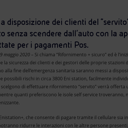
a disposizione dei clienti del “servito”
to senza scendere dall’auto con la ap
ttate per i pagamenti Pos.
29 maggio 2020
– Si chiama “Rifornimento + sicuro” ed è l’iniz
a sicurezza dei clienti e dei gestori delle proprie stazioni di
o alla fine dell’emergenza sanitaria saranno messi a dispos
e possibili rischi in circa 3800 Eni station, facilmente individ
che scelgono di effettuare rifornimento “servito” verrà offer
mentre quanti preferiscono le isole self service troveranno, n
enizzante.
 Enistation+, che consente di pagare tramite il cellulare sia i
 potranno ridurre le interazioni con le altre persone presenti,