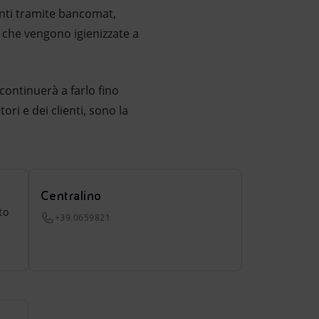
enti tramite bancomat,
c che vengono igienizzate a
e continuerà a farlo fino
ori e dei clienti, sono la
Centralino
to
+39.0659821