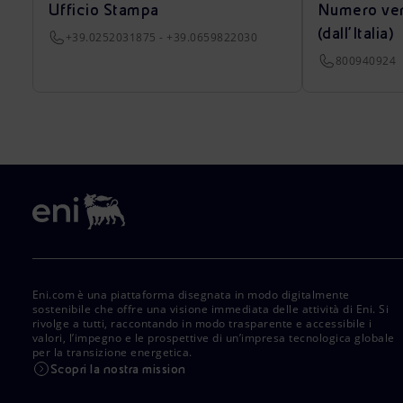
Ufficio Stampa
Numero ver
(dall’Italia)
+39.0252031875 - +39.0659822030
800940924
Eni.com è una piattaforma disegnata in modo digitalmente
sostenibile che offre una visione immediata delle attività di Eni. Si
rivolge a tutti, raccontando in modo trasparente e accessibile i
valori, l’impegno e le prospettive di un’impresa tecnologica globale
per la transizione energetica.
Scopri la nostra mission