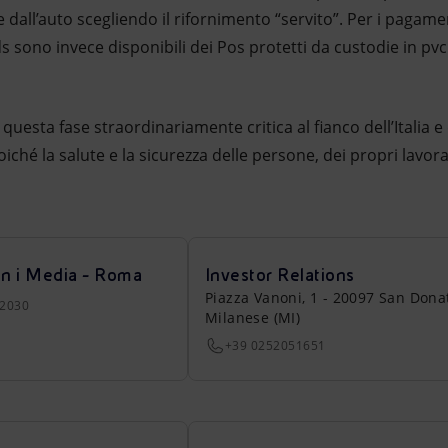
 dall’auto scegliendo il rifornimento “servito”. Per i pagam
rds sono invece disponibili dei Pos protetti da custodie in pv
di questa fase straordinariamente critica al fianco dell’Italia 
oiché la salute e la sicurezza delle persone, dei propri lavorat
on i Media - Roma
Investor Relations
Piazza Vanoni, 1 - 20097 San Dona
22030
Milanese (MI)
+39 0252051651