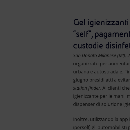
Market Abuse
Gel igienizzanti 
“self”, pagamen
custodie disinfe
San Donato Milanese (MI), 
organizzato per aumentare l
urbana e autostradale. Fin
giugno presidi atti a evitar
station finder
. Ai clienti 
igienizzante per le mani, 
dispenser di soluzione igi
Inoltre, utilizzando la app
iperself, gli automobilisti