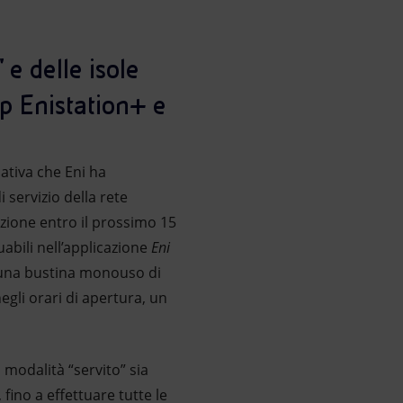
 e delle isole
p Enistation+ e
iativa che Eni ha
 servizio della rete
izione entro il prossimo 15
uabili nell’applicazione
Eni
ta una bustina monouso di
egli orari di apertura, un
n modalità “servito” sia
 fino a effettuare tutte le