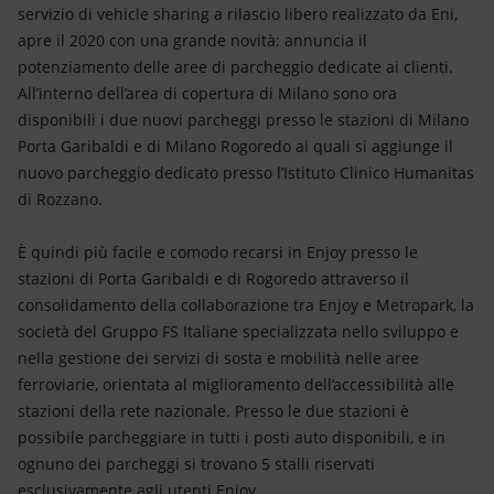
Energia accessibile
servizio di vehicle sharing a rilascio libero realizzato da Eni,
apre il 2020 con una grande novità: annuncia il
Innovazione
potenziamento delle aree di parcheggio dedicate ai clienti.
All’interno dell’area di copertura di Milano sono ora
Scenari energetici
disponibili i due nuovi parcheggi presso le stazioni di Milano
Porta Garibaldi e di Milano Rogoredo ai quali si aggiunge il
nuovo parcheggio dedicato presso l’Istituto Clinico Humanitas
di Rozzano.
È quindi più facile e comodo recarsi in Enjoy presso le
stazioni di Porta Garibaldi e di Rogoredo attraverso il
consolidamento della collaborazione tra Enjoy e Metropark, la
società del Gruppo FS Italiane specializzata nello sviluppo e
nella gestione dei servizi di sosta e mobilità nelle aree
ferroviarie, orientata al miglioramento dell’accessibilità alle
stazioni della rete nazionale. Presso le due stazioni è
possibile parcheggiare in tutti i posti auto disponibili, e in
ognuno dei parcheggi si trovano 5 stalli riservati
esclusivamente agli utenti Enjoy.