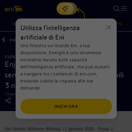
Cerca
VISIONE
AZIONI
PRODOTTI
Utilizza l'intelligenza
artificiale di Eni
Indietro
Media
News
Una finestra sul mondo Eni, a tua
Oppure
scopri EnergIA
, la nostra nuova soluzione di intelligenza
disposizione. EnergIA è uno strumento
artificiale.
EVENTI
Visione
Azioni
Prodotti
innovativo basato sulle capacità
Enjoy sempre più a supporto dei
dell’intelligenza artificiale, che può aiutarti
servizi essenziali a Milano: disponibili
a navigare tra i contenuti di eni.com,
Mission e valori
Diversificazione energetica
Casa
trovando subito la risposta alle tue
3 nuovi parcheggi
domande.
Persone e Partnership
Tecnologie per la transizione
Imprese
13 gennaio 2020 - 11:00 CET
Net Zero
Collaborazioni per l'innovazione
Mobilità
INIZIA ORA
Modello satellitare
Attività nel mondo
San Donato Milanese (Milano), 13 gennaio 2020
– Enjoy, il