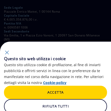
Sede Legale
Piazzale Enrico Mattei, 1 00144 Roma
Capitale Sociale
€ 4.005.358.876,00 i.v.
Partita IVA
n. 00905811006
Sedi Secondarie
Via Emilia, 1 e Piazza Ezio Vanoni, 1 20097 San Donato Milanese
(MI)
C. Fiscale e Registro Imprese di Roma
n. 00484960588
ALTRI LINK
Questo sito web utilizza i cookie
Contatti
FAQ
Questo sito utilizza cookie di profilazione, al fine di inviarti
pubblicità e offrirti servizi in linea con le preferenze da te
Accessibilità
Calendario
manifestate nel corso della navigazione in rete. Per ulteriori
dettagli visita la nostra
Cookie-policy
Newsletter
Intelligenza artificiale
ACCETTA
Aste e Bandi
Truffe e Phishing
Whistleblowing
eniSpace
RIFIUTA TUTTI