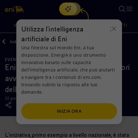
Cerca
VISIONE
AZIONI
PRODOTTI
Utilizza l'intelligenza
artificiale di Eni
Indietro
Media
News
Una finestra sul mondo Eni, a tua
Oppure
scopri EnergIA
, la nostra nuova soluzione di intelligenza
disposizione. EnergIA è uno strumento
artificiale.
EVENTI
Visione
Azioni
Prodotti
innovativo basato sulle capacità
Eni e le Associazioni dei Consumatori
dell’intelligenza artificiale, che può aiutarti
avviano laboratorio sui temi
a navigare tra i contenuti di eni.com,
Mission e valori
Diversificazione energetica
Casa
trovando subito la risposta alle tue
dell’economia circolare
domande.
Persone e Partnership
Tecnologie per la transizione
Imprese
22 gennaio 2020 - 16:00 CET
Net Zero
Collaborazioni per l'innovazione
Mobilità
INIZIA ORA
Modello satellitare
Attività nel mondo
L’iniziativa, primo esempio a livello nazionale, è stata