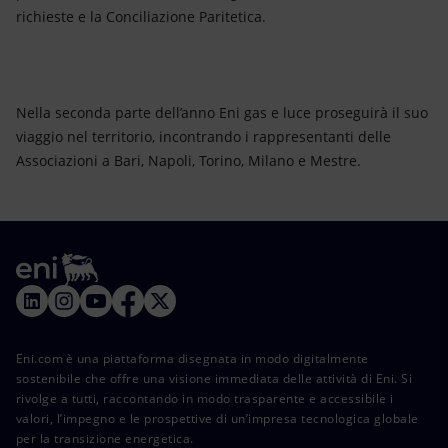
richieste e la Conciliazione Paritetica.
Nella seconda parte dell’anno Eni gas e luce proseguirà il suo
viaggio nel territorio, incontrando i rappresentanti delle
Associazioni a Bari, Napoli, Torino, Milano e Mestre.
Eni.com è una piattaforma disegnata in modo digitalmente
sostenibile che offre una visione immediata delle attività di Eni. Si
rivolge a tutti, raccontando in modo trasparente e accessibile i
valori, l’impegno e le prospettive di un’impresa tecnologica globale
per la transizione energetica.