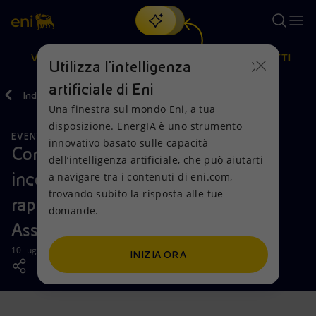
Cerca
VISIONE
AZIONI
PRODOTTI
Utilizza l'intelligenza
artificiale di Eni
Indietro
Media
News
Una finestra sul mondo Eni, a tua
Oppure
scopri EnergIA
, la nostra nuova soluzione di intelligenza
disposizione. EnergIA è uno strumento
artificiale.
EVENTI
Visione
Azioni
Prodotti
innovativo basato sulle capacità
Conclusa la prima serie di cinque
dell’intelligenza artificiale, che può aiutarti
incontri di Eni gas e luce con i
a navigare tra i contenuti di eni.com,
Mission e valori
Diversificazione energetica
Casa
trovando subito la risposta alle tue
rappresentanti territoriali delle
domande.
Persone e Partnership
Tecnologie per la transizione
Imprese
Associazioni dei Consumatori
Net Zero
Collaborazioni per l'innovazione
Mobilità
10 luglio 2019 - 12:45 CEST
INIZIA ORA
Modello satellitare
Attività nel mondo