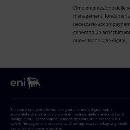
L’implementazione delle s
management, fondamentale 
necessario accompagnament
generano un arricchimento
nuove tecnologie digitali.
Eni.com è una piattaforma disegnata in modo digitalmente
sostenibile che offre una visione immediata delle attività di Eni. Si
rivolge a tutti, raccontando in modo trasparente e accessibile i
valori, l’impegno e le prospettive di un’impresa tecnologica globale
per la transizione energetica.