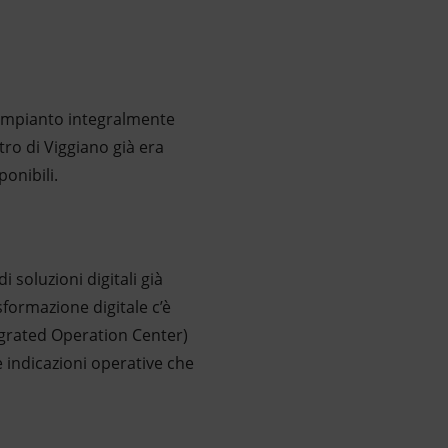
n impianto integralmente
tro di Viggiano già era
ponibili.
 soluzioni digitali già
sformazione digitale c’è
egrated Operation Center)
le indicazioni operative che