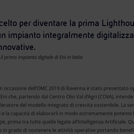
 scelto per diventare la prima Lighth
 un impianto integralmente digitalizza
nnovative.
 il primo impianto digitale di Eni in Italia
In occasione dell’OMC 2019 di Ravenna è stato presentato ogg
 Eni che, partendo dal Centro Olio Val d’Agri (COVA), intende
eratore del modello integrato di crescita sostenibile. La sens
i e la capacità di elaborarli in modo estremamente potente
e, prima tra tutte quelle legate all’Intelligenza Artificiale.
 in grado di sostenere le attività operative portando benefici