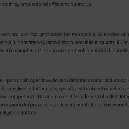
 integrity, ambiente ed efficienza operativa.
 diventare la prima Lighthouse nel mondo Eni, vale a dire u
ogie più innovative. Questo è stato possibile in quanto il Cen
zati e completi di Eni, con una notevole quantità di dati dis
 il personale operativo del sito dispone di una “biblioteca” di
che meglio si adattano allo specifico sito: al centro della tra
sue competenze. Da un unico sistema di controllo (IOC-Int
formazioni dei processi più rilevanti per il sito e si ricevono 
 digitali adottate.