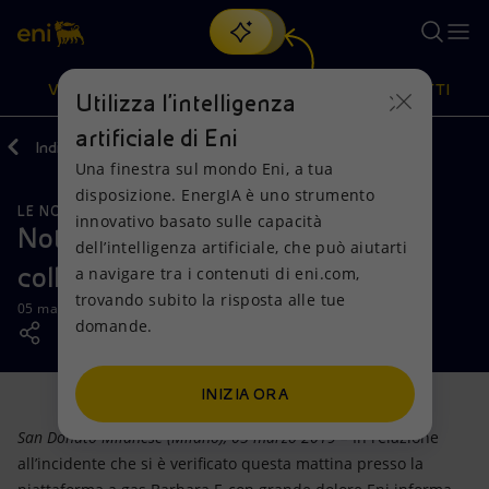
Cerca
VISIONE
AZIONI
PRODOTTI
Utilizza l'intelligenza
artificiale di Eni
Indietro
Media
News
Una finestra sul mondo Eni, a tua
Oppure
scopri EnergIA
, la nostra nuova soluzione di intelligenza
disposizione. EnergIA è uno strumento
artificiale.
LE NOSTRE ATTIVITÀ
Visione
Azioni
Prodotti
innovativo basato sulle capacità
Nota Stampa - Cordoglio Eni per il
dell’intelligenza artificiale, che può aiutarti
collega
a navigare tra i contenuti di eni.com,
Mission e valori
Diversificazione energetica
Casa
trovando subito la risposta alle tue
05 marzo 2019 - 14:24 CET
domande.
Persone e Partnership
Tecnologie per la transizione
Imprese
Net Zero
Collaborazioni per l'innovazione
Mobilità
INIZIA ORA
San Donato Milanese (Milano), 05 marzo 2019 –
In relazione
Modello satellitare
Attività nel mondo
all’incidente che si è verificato questa mattina presso la