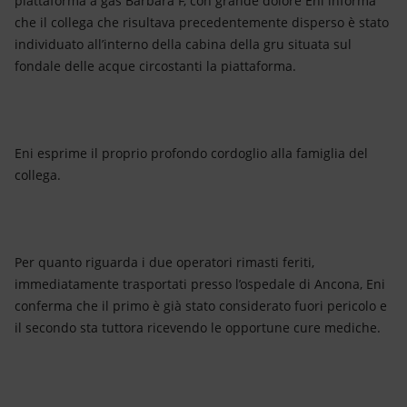
piattaforma a gas Barbara F, con grande dolore Eni informa
Energia accessibile
che il collega che risultava precedentemente disperso è stato
individuato all’interno della cabina della gru situata sul
Innovazione
fondale delle acque circostanti la piattaforma.
Scenari energetici
Eni esprime il proprio profondo cordoglio alla famiglia del
collega.
Per quanto riguarda i due operatori rimasti feriti,
immediatamente trasportati presso l’ospedale di Ancona, Eni
conferma che il primo è già stato considerato fuori pericolo e
il secondo sta tuttora ricevendo le opportune cure mediche.