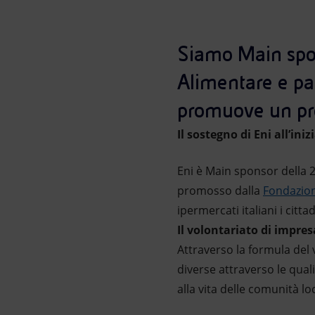
Market Abuse
Siamo Main spon
Alimentare e par
promuove un pro
Il sostegno di Eni all’in
Eni è Main sponsor della 
promosso dalla
Fondazio
ipermercati italiani i cit
Il volontariato di impresa
Attraverso la formula del 
diverse attraverso le qual
alla vita delle comunità loc