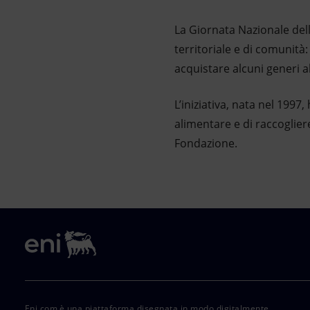
La Giornata Nazionale dell
territoriale e di comunità
acquistare alcuni generi al
L’iniziativa, nata nel 1997
alimentare e di raccogliere
Fondazione.
Eni.com è una piattaforma disegnata in modo digitalmente