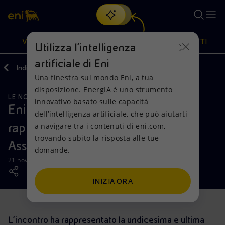
Cerca
VISIONE
AZIONI
PRODOTTI
Utilizza l'intelligenza
artificiale di Eni
Indietro
Media
News
Una finestra sul mondo Eni, a tua
Oppure
scopri EnergIA
, la nostra nuova soluzione di intelligenza
disposizione. EnergIA è uno strumento
artificiale.
LE NOSTRE ATTIVITÀ
Visione
Azioni
Prodotti
innovativo basato sulle capacità
Eni gas e luce incontra a Bari i
dell’intelligenza artificiale, che può aiutarti
rappresentanti territoriali delle
a navigare tra i contenuti di eni.com,
Mission e valori
Diversificazione energetica
Casa
trovando subito la risposta alle tue
Associazioni dei Consumatori
domande.
Persone e Partnership
Tecnologie per la transizione
Imprese
21 novembre 2018 - 13:35 CET
Net Zero
Collaborazioni per l'innovazione
Mobilità
INIZIA ORA
Modello satellitare
Attività nel mondo
L’incontro ha rappresentato la undicesima e ultima