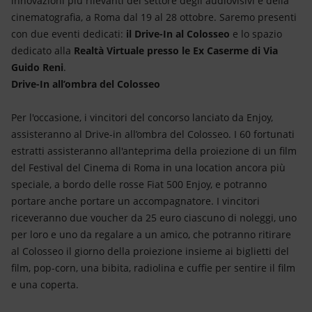
innovazioni più rilevanti del settore degli audiovisivi e della
Energia accessibile
cinematografia, a Roma dal 19 al 28 ottobre. Saremo presenti
con due eventi dedicati:
il Drive-In al Colosseo
e lo spazio
Innovazione
dedicato alla
Realtà Virtuale presso le Ex Caserme di Via
Guido Reni
.
Scenari energetici
Drive-In all’ombra del Colosseo
Per l'occasione, i vincitori del concorso lanciato da Enjoy,
assisteranno al Drive-in all’ombra del Colosseo. I 60 fortunati
estratti assisteranno all'anteprima della proiezione di un film
del Festival del Cinema di Roma in una location ancora più
speciale, a bordo delle rosse Fiat 500 Enjoy, e potranno
portare anche portare un accompagnatore. I vincitori
riceveranno due voucher da 25 euro ciascuno di noleggi, uno
per loro e uno da regalare a un amico, che potranno ritirare
al Colosseo il giorno della proiezione insieme ai biglietti del
film, pop-corn, una bibita, radiolina e cuffie per sentire il film
e una coperta.