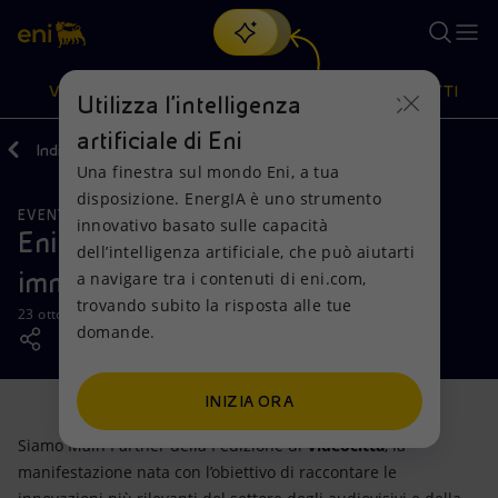
Cerca
VISIONE
AZIONI
PRODOTTI
Utilizza l'intelligenza
artificiale di Eni
Indietro
Media
News
Una finestra sul mondo Eni, a tua
Oppure
scopri EnergIA
, la nostra nuova soluzione di intelligenza
disposizione. EnergIA è uno strumento
artificiale.
EVENTI
Visione
Azioni
Prodotti
innovativo basato sulle capacità
Eni Main Partner di Videocittà
dell’intelligenza artificiale, che può aiutarti
immagini in movimento
a navigare tra i contenuti di eni.com,
Mission e valori
Diversificazione energetica
Casa
trovando subito la risposta alle tue
23 ottobre 2018 - 12:00 CEST
domande.
Persone e Partnership
Tecnologie per la transizione
Imprese
Net Zero
Collaborazioni per l'innovazione
Mobilità
INIZIA ORA
Siamo Main Partner della I edizione di
Videocittà
, la
Modello satellitare
Attività nel mondo
manifestazione nata con l’obiettivo di raccontare le