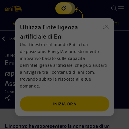
Cerca
VISIONE
AZIONI
PRODOTTI
Utilizza l'intelligenza
artificiale di Eni
Indietro
Media
News
Una finestra sul mondo Eni, a tua
Oppure
scopri EnergIA
, la nostra nuova soluzione di intelligenza
disposizione. EnergIA è uno strumento
artificiale.
LE NOSTRE ATTIVITÀ
Visione
Azioni
Prodotti
innovativo basato sulle capacità
Eni gas e luce incontra a Pescara i
dell’intelligenza artificiale, che può aiutarti
rappresentanti territoriali delle
a navigare tra i contenuti di eni.com,
Mission e valori
Diversificazione energetica
Casa
trovando subito la risposta alle tue
Associazioni dei Consumatori
domande.
Persone e Partnership
Tecnologie per la transizione
Imprese
24 ottobre 2018 - 13:30 CEST
Net Zero
Collaborazioni per l'innovazione
Mobilità
INIZIA ORA
Modello satellitare
Attività nel mondo
L’incontro ha rappresentato la nona tappa di un