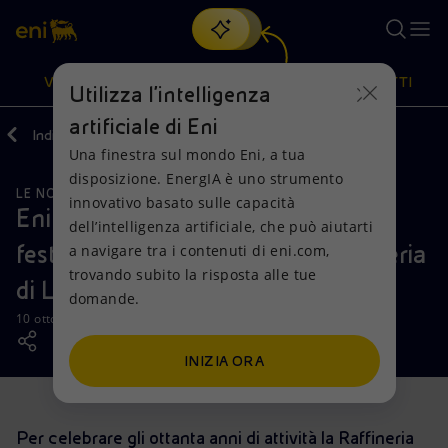
Cerca
VISIONE
AZIONI
PRODOTTI
Utilizza l'intelligenza
artificiale di Eni
Indietro
Media
News
Una finestra sul mondo Eni, a tua
Oppure
scopri EnergIA
, la nostra nuova soluzione di intelligenza
disposizione. EnergIA è uno strumento
artificiale.
LE NOSTRE ATTIVITÀ
Visione
Azioni
Prodotti
innovativo basato sulle capacità
Eni: domenica a porte aperte per
dell’intelligenza artificiale, che può aiutarti
festeggiare gli 80 anni della Raffineria
a navigare tra i contenuti di eni.com,
Mission e valori
Diversificazione energetica
Casa
trovando subito la risposta alle tue
di Livorno
domande.
Persone e Partnership
Tecnologie per la transizione
Imprese
10 ottobre 2018 - 16:08 CEST
Net Zero
Collaborazioni per l'innovazione
Mobilità
INIZIA ORA
Modello satellitare
Attività nel mondo
Per celebrare gli ottanta anni di attività la Raffineria