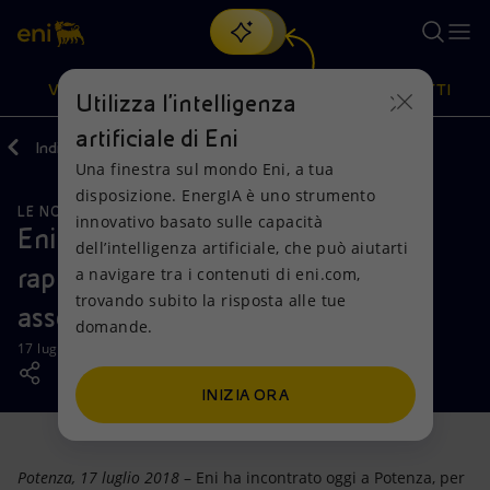
Cerca
VISIONE
AZIONI
PRODOTTI
Utilizza l'intelligenza
artificiale di Eni
Indietro
Media
News
Una finestra sul mondo Eni, a tua
Oppure
scopri EnergIA
, la nostra nuova soluzione di intelligenza
disposizione. EnergIA è uno strumento
artificiale.
LE NOSTRE ATTIVITÀ
Visione
Azioni
Prodotti
innovativo basato sulle capacità
Eni incontra a Potenza i
dell’intelligenza artificiale, che può aiutarti
rappresentanti territoriali delle
a navigare tra i contenuti di eni.com,
Mission e valori
Diversificazione energetica
Casa
trovando subito la risposta alle tue
associazioni dei consumatori
domande.
Persone e Partnership
Tecnologie per la transizione
Imprese
17 luglio 2018 - 12:00 CEST
Net Zero
Collaborazioni per l'innovazione
Mobilità
INIZIA ORA
Modello satellitare
Attività nel mondo
Potenza, 17 luglio 2018
– Eni ha incontrato oggi a Potenza, per