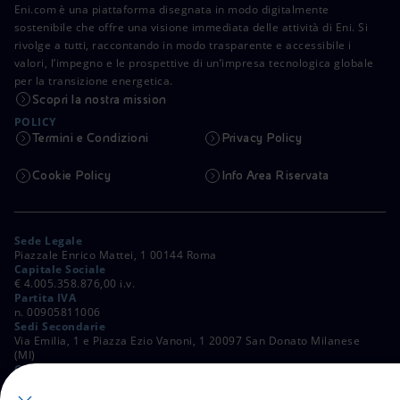
Eni.com è una piattaforma disegnata in modo digitalmente
sostenibile che offre una visione immediata delle attività di Eni. Si
rivolge a tutti, raccontando in modo trasparente e accessibile i
valori, l’impegno e le prospettive di un’impresa tecnologica globale
per la transizione energetica.
Scopri la nostra mission
POLICY
Termini e Condizioni
Privacy Policy
Cookie Policy
Info Area Riservata
Sede Legale
Piazzale Enrico Mattei, 1 00144 Roma
Capitale Sociale
€ 4.005.358.876,00 i.v.
Partita IVA
n. 00905811006
Sedi Secondarie
Via Emilia, 1 e Piazza Ezio Vanoni, 1 20097 San Donato Milanese
(MI)
C. Fiscale e Registro Imprese di Roma
n. 00484960588