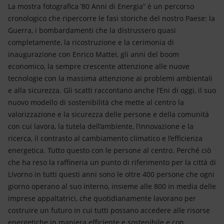
Energia accessibile
La mostra fotografica ’80 Anni di Energia” è un percorso
cronologico che ripercorre le fasi storiche del nostro Paese: la
Innovazione
Guerra, i bombardamenti che la distrussero quasi
completamente, la ricostruzione e la cerimonia di
Scenari energetici
inaugurazione con Enrico Mattei, gli anni del boom
economico, la sempre crescente attenzione alle nuove
tecnologie con la massima attenzione ai problemi ambientali
e alla sicurezza. Gli scatti raccontano anche l’Eni di oggi, il suo
nuovo modello di sostenibilità che mette al centro la
valorizzazione e la sicurezza delle persone e della comunità
con cui lavora, la tutela dell’ambiente, l’innovazione e la
ricerca, il contrasto al cambiamento climatico e l’efficienza
energetica. Tutto questo con le persone al centro. Perché ciò
che ha reso la raffineria un punto di riferimento per la città di
Livorno in tutti questi anni sono le oltre 400 persone che ogni
giorno operano al suo interno, insieme alle 800 in media delle
imprese appaltatrici, che quotidianamente lavorano per
costruire un futuro in cui tutti possano accedere alle risorse
energetiche in maniera efficiente e sostenibile e con