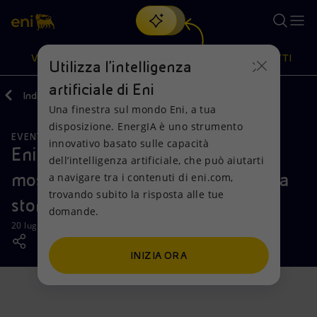
Cerca
VISIONE
AZIONI
PRODOTTI
Utilizza l'intelligenza
artificiale di Eni
Indietro
Media
News
Una finestra sul mondo Eni, a tua
Oppure
scopri EnergIA
, la nostra nuova soluzione di intelligenza
disposizione. EnergIA è uno strumento
artificiale.
EVENTI
Visione
Azioni
Prodotti
innovativo basato sulle capacità
Eni: a Livorno “80 anni di Energia”,
dell’intelligenza artificiale, che può aiutarti
mostra fotografica per raccontare la
a navigare tra i contenuti di eni.com,
Mission e valori
Diversificazione energetica
Casa
trovando subito la risposta alle tue
storia della raffineria
domande.
Persone e Partnership
Tecnologie per la transizione
Imprese
20 luglio 2018 - 12:20 CEST
Net Zero
Collaborazioni per l'innovazione
Mobilità
INIZIA ORA
Modello satellitare
Attività nel mondo