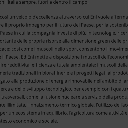
 l'Italia sempre, fuori e dentro il campo.
così un veicolo d’eccellenza attraverso cui Eni vuole afferm
 il proprio impegno per il futuro del Paese, per la sostenibil
 il Paese in cui la compagnia investe di più, in tecnologie, rice
tante delle proprie risorse alla dimensione green delle pro
icace: così come i muscoli nello sport consentono il movimento
l Paese. Ed Eni mette a disposizione i muscoli dell’economia
dire redditività, efficienza e tutela ambientale; i muscoli del
erie tradizionali in bioraffinerie e i progetti legati ai prodot
legato alla produzione di energia rinnovabile nell’ambito di ar
icerca e dello sviluppo tecnologico, per esempio con i quattro c
e trasversali, come la fusione nucleare a servizio della produ
e illimitata, l’innalzamento termico globale, l’utilizzo dell’
er un ecosistema in equilibrio, l’agricoltura come attività
ntesto economico e sociale.