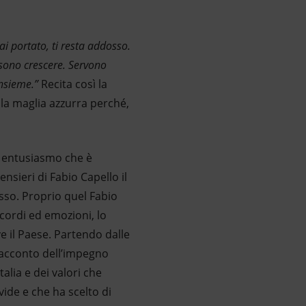
ai portato, ti resta addosso.
ssono crescere. Servono
Insieme.”
Recita così la
lla maglia azzurra perché,
d entusiasmo che è
nsieri di Fabio Capello il
sso. Proprio quel Fabio
icordi ed emozioni, lo
ve il Paese. Partendo dalle
 racconto dell’impegno
alia e dei valori che
vide e che ha scelto di