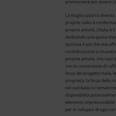
promuovere per essere con
La maglia azzurra diventa 
proprie radici e confermare
proprie attività. L’Italia è
dedicando una quota impor
sportiva è più che mai eff
contribuiscono a muovere i
proprie attività, che vuol 
con la conversione di raffin
forza del progetto Italia, 
proprietà; la forza della r
nel sud Italia su tematich
disponibilità potenzialment
elemento imprescindibile p
per lo sviluppo di ogni co