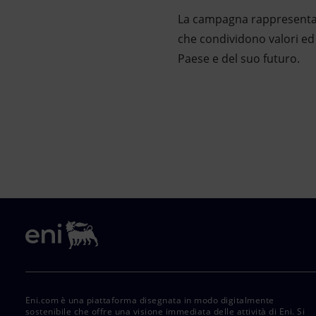
La campagna rappresenta qu
che condividono valori ed 
Paese e del suo futuro.
Eni.com è una piattaforma disegnata in modo digitalmente
sostenibile che offre una visione immediata delle attività di Eni. Si