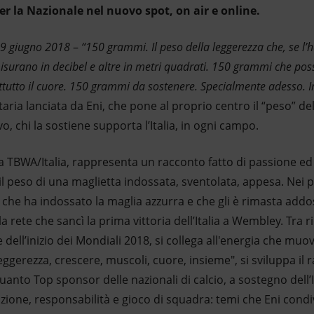
per la Nazionale nel nuovo spot, on air e online.
19 giugno 2018
–
“150 grammi. Il peso della leggerezza che, se l’h
isurano in decibel e altre in metri quadrati. 150 grammi che po
attutto il cuore. 150 grammi da sostenere. Specialmente adesso. 
ia lanciata da Eni, che pone al proprio centro il “peso” de
ivo, chi la sostiene supporta l’Italia, in ogni campo.
a TBWA/Italia, rappresenta un racconto fatto di passione e
l peso di una maglietta indossata, sventolata, appesa. Nei pe
 che ha indossato la maglia azzurra e che gli è rimasta addo
 rete che sancì la prima vittoria dell’Italia a Wembley. Tra r
 dell’inizio dei Mondiali 2018, si collega all'energia che muo
leggerezza, crescere, muscoli, cuore, insieme", si sviluppa il
uanto Top sponsor delle nazionali di calcio, a sostegno dell’It
zione, responsabilità e gioco di squadra: temi che Eni condi