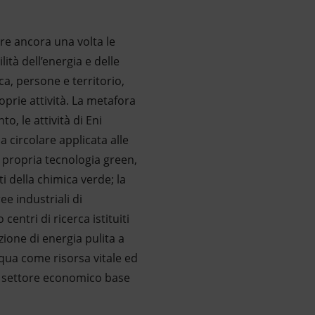
are ancora una volta le
ità dell’energia e delle
rca, persone e territorio,
prie attività. La metafora
, le attività di Eni
 circolare applicata alle
la propria tecnologia green,
ti della chimica verde; la
ee industriali di
entri di ricerca istituiti
zione di energia pulita a
acqua come risorsa vitale ed
 e settore economico base