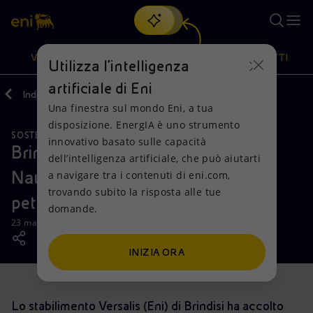
Cerca
VISIONE
AZIONI
PRODOTTI
Utilizza l'intelligenza
artificiale di Eni
Indietro
Media
News
Una finestra sul mondo Eni, a tua
Oppure
scopri EnergIA
, la nostra nuova soluzione di intelligenza
disposizione. EnergIA è uno strumento
artificiale.
SOSTENIBILITÀ
Visione
Azioni
Prodotti
innovativo basato sulle capacità
Brindisi: gli studenti dell’Istituto
dell’intelligenza artificiale, che può aiutarti
Nautico “Carnaro” visitano il
a navigare tra i contenuti di eni.com,
Mission e valori
Diversificazione energetica
Casa
trovando subito la risposta alle tue
petrolchimico
domande.
Persone e Partnership
Tecnologie per la transizione
Imprese
23 maggio 2018 - 12:05 CEST
Net Zero
Collaborazioni per l'innovazione
Mobilità
INIZIA ORA
Modello satellitare
Attività nel mondo
Lo stabilimento Versalis (Eni) di Brindisi ha accolto