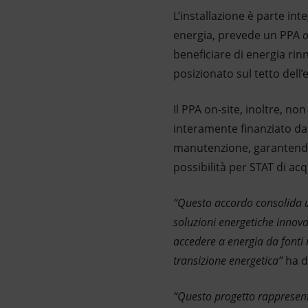
L’installazione è parte int
energia, prevede un PPA
o
beneficiare di energia rin
posizionato sul tetto dell’
Il PPA on-site, inoltre, no
interamente finanziato da 
manutenzione, garantendon
possibilità per STAT di ac
“
Questo accordo consolida ul
soluzioni energetiche innova
accedere a energia da fonti r
transizione energetica”
ha d
“Questo progetto rappresent