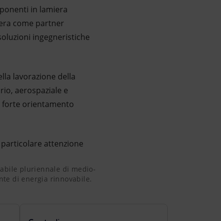
mponenti in lamiera
opera come partner
soluzioni ingegneristiche
lla lavorazione della
rio, aerospaziale e
n forte orientamento
 particolare attenzione
vabile pluriennale di medio-lungo periodo, in cui l'impianto
abile pluriennale di medio-
ente di energia rinnovabile.