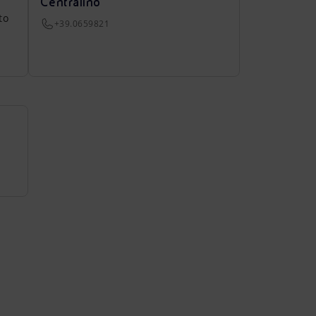
Centralino
to
+39.0659821