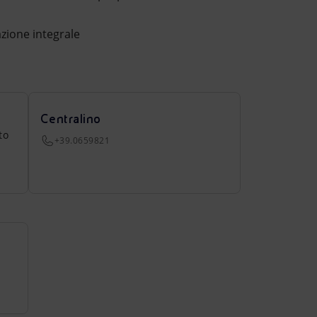
zione integrale
Centralino
to
+39.0659821