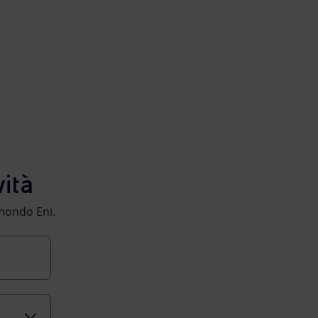
ità
l mondo Eni.