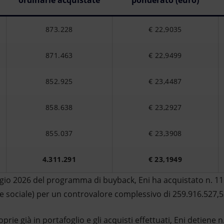
ordinarie acquistate
ponderato (euro)
873.228
€ 22,9035
871.463
€ 22,9499
852.925
€ 23,4487
858.638
€ 23,2927
855.037
€ 23,3908
4.311.291
€ 23,1949
aggio 2026 del programma di buyback, Eni ha acquistato n. 11
ale sociale) per un controvalore complessivo di 259.916.527,
rie già in portafoglio e gli acquisti effettuati, Eni detiene 