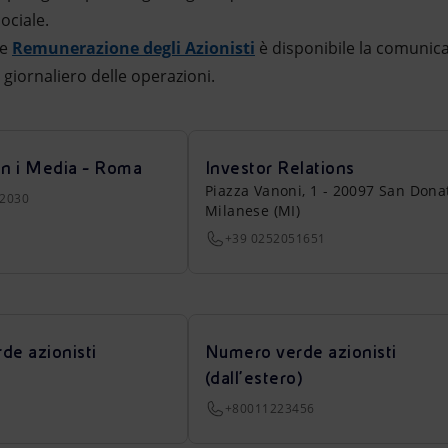
ociale.
e
Remunerazione degli Azionisti
è disponibile la comunica
giornaliero delle operazioni.
on i Media - Roma
Investor Relations
Piazza Vanoni, 1 - 20097 San Dona
22030
Milanese (MI)
+39 0252051651
de azionisti
Numero verde azionisti
(dall’estero)
+80011223456