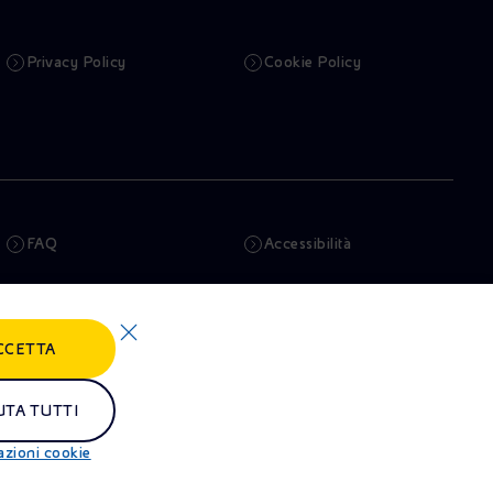
Privacy Policy
Cookie Policy
FAQ
Accessibilità
Newsletter
Intelligenza artificiale
CCETTA
Truffe e Phishing
Whistleblowing
Remit
Alluvioni
UTA TUTTI
azioni cookie