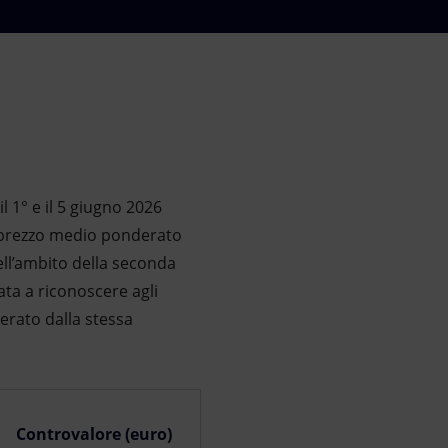
 1° e il 5 giugno 2026
al prezzo medio ponderato
ell’ambito della seconda
ata a riconoscere agli
berato dalla stessa
Controvalore (euro)