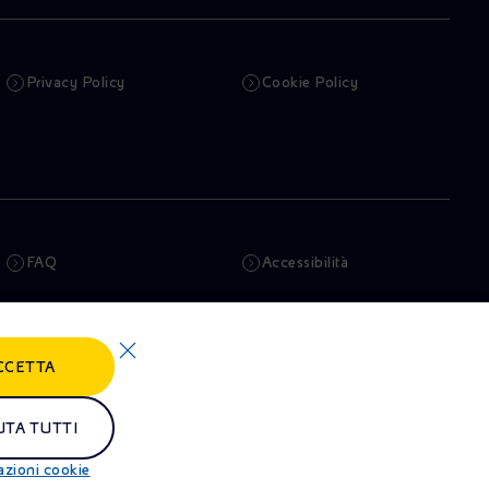
Privacy Policy
Cookie Policy
FAQ
Accessibilità
Newsletter
Intelligenza artificiale
CCETTA
Truffe e Phishing
Whistleblowing
Remit
Alluvioni
UTA TUTTI
azioni cookie