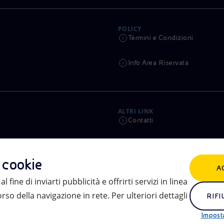
POLICY
Termini e Condizioni
Info Area Riservata
ALTRI LINK
Contatti
Calendario
i cookie
A
Aste e Bandi
l fine di inviarti pubblicità e offrirti servizi in linea
so della navigazione in rete. Per ulteriori dettagli
eniSpace
RIFI
Impost