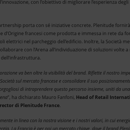
’innovazione, con l’obiettivo di migliorare l’esperienza degli s
.
rtnership porta con sé iniziative concrete. Plenitude fornirà 
ie d’Origine francesi come prodotta e immessa in rete da font
li elettrici nel parcheggio dell’edificio. Inoltre, la Società m
laborare con l’Arena all’individuazione di soluzioni volte a
dell’infrastruttura.
razione va ben oltre la visibilità del brand. Riflette il nostro im
 Società sul mercato francese e consolidare il suo posizionamento 
orgogliosi di intraprendere questo percorso insieme, uniti da una
rena
”, ha dichiarato Mauro Fanfoni,
Head of Retail Internat
rector di Plenitude France
.
nte in linea con la nostra visione e i nostri valori, in cui energi
rgia. La Francia è per noi un mercato chiave, dove il brand Plen