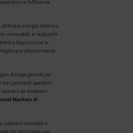
pettatori e l’efficienza
all’Arena energia elettrica
i rinnovabili, e realizzerà
etterà a disposizione le
 migliorare ulteriormente
pegno di lungo periodo per
tra i principali operatori
 visione e da ambizioni
ional Markets di
a, cultura e comunità si
itude sta registrando una