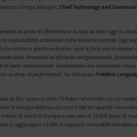
ichiarato Giorgia Molajoni,
Chief Technology and Communica
ventata un punto di riferimento in Europa ed entra oggi in una fa
to la responsabilità ambientale come elemento centrale. Oggi vo
 concretezza a questa ambizione: unire le forze con un partner c
rande scala, innovativa ed efficiente energeticamente, focalizzata
ti di livello internazionale. Condividiamo una convinzione chiara,
 ma un driver di performance
”, ha dichiarato
Frédéric Longuép
lata da Eni, opera in oltre 15 Paesi nel mondo con un model
e di energia elettrica da circa 6 GW di capacità rinnovabile
ilioni di clienti in Europa e una rete di 23.000 punti di ricari
unta a raggiungere 15 GW di capacità rinnovabile installata a 