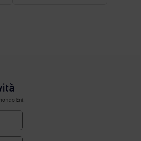
ità
l mondo Eni.