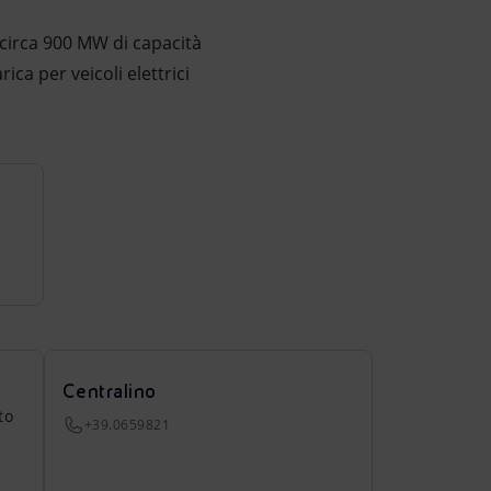
 circa 900 MW di capacità
ica per veicoli elettrici
Centralino
to
+39.0659821