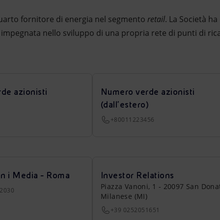
 quarto fornitore di energia nel segmento
retail
. La Società ha
 impegnata nello sviluppo di una propria rete di punti di ricar
de azionisti
Numero verde azionisti
(dall’estero)
+80011223456
on i Media - Roma
Investor Relations
Piazza Vanoni, 1 - 20097 San Dona
22030
Milanese (MI)
+39 0252051651