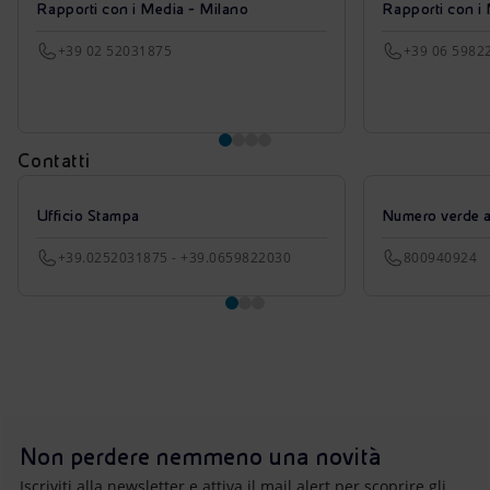
Rapporti con i Media - Milano
Rapporti con i
+39 02 52031875
+39 06 5982
Contatti
Ufficio Stampa
Numero verde azi
+39.0252031875 - +39.0659822030
800940924
Non perdere nemmeno una novità
Iscriviti alla newsletter e attiva il mail alert per scoprire gli