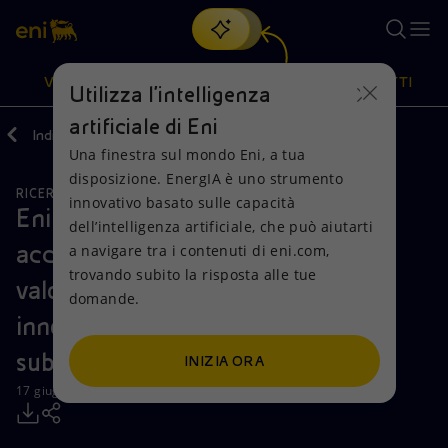
Cerca
VISIONE
AZIONI
PRODOTTI
Utilizza l'intelligenza
artificiale di Eni
Indietro
Media
Comunicati Stampa
Una finestra sul mondo Eni, a tua
Oppure
scopri EnergIA
, la nostra nuova soluzione di intelligenza
disposizione. EnergIA è uno strumento
artificiale.
RICERCA, SVILUPPO E TECNOLOGIA
Visione
Azioni
Prodotti
innovativo basato sulle capacità
Eni e Gruppo Fincantieri siglano un
dell’intelligenza artificiale, che può aiutarti
accordo strategico per la
a navigare tra i contenuti di eni.com,
Mission e valori
Diversificazione energetica
Casa
trovando subito la risposta alle tue
valorizzazione di tecnologie
domande.
Persone e Partnership
Tecnologie per la transizione
Imprese
innovative per il monitoraggio
Net Zero
Collaborazioni per l'innovazione
Mobilità
subacqueo
INIZIA ORA
17 giugno 2026 - 15:15 CEST
Modello satellitare
Attività nel mondo