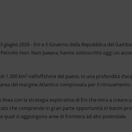
05 giugno 2026 -
Eni e il Governo della Repubblica del Gambi
l Petrolio Hon. Nani Juwara, hanno sottoscritto oggi un acco
2
 di 1.300 km
nell’offshore del paese, in una profondità d’ac
’area del margine Atlantico comprovata per il ritrovamento d
n linea con la strategia esplorativa di Eni che mira a creare 
cato che comprende in gran parte opportunità in bacini pro
le quali si aggiungono aree di frontiera ad alto potenziale.