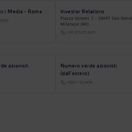
on i Media - Roma
Investor Relations
Piazza Vanoni, 1 - 20097 San Dona
22030
Milanese (MI)
+39 0252051651
de azionisti
Numero verde azionisti
(dall’estero)
+80011223456