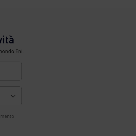
ità
l mondo Eni.
tamento