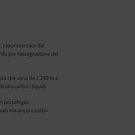
a, rappresentato dal
rdo per l’assegnazione del
qua che varia da 1.250 m a
i idrocarburi liquidi.
un portafoglio
vati ma ancora sotto-