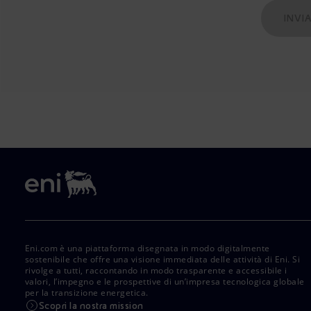
INVI
Eni.com è una piattaforma disegnata in modo digitalmente
sostenibile che offre una visione immediata delle attività di Eni. Si
rivolge a tutti, raccontando in modo trasparente e accessibile i
valori, l’impegno e le prospettive di un’impresa tecnologica globale
per la transizione energetica.
Scopri la nostra mission