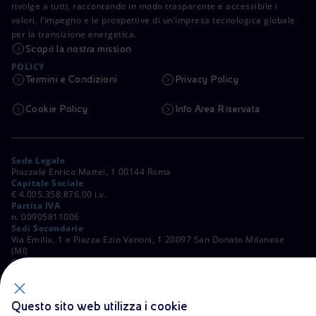
rivolge a tutti, raccontando in modo trasparente e accessibile i
valori, l’impegno e le prospettive di un’impresa tecnologica globale
per la transizione energetica.
Scopri la nostra mission
POLICY
Termini e Condizioni
Privacy Policy
Cookie Policy
Info Area Riservata
Sede Legale
Piazzale Enrico Mattei, 1 00144 Roma
Capitale Sociale
€ 4.005.358.876,00 i.v.
Partita IVA
n. 00905811006
Sedi Secondarie
Via Emilia, 1 e Piazza Ezio Vanoni, 1 20097 San Donato Milanese
(MI)
C. Fiscale e Registro Imprese di Roma
n. 00484960588
ALTRI LINK
Questo sito web utilizza i cookie
Contatti
FAQ