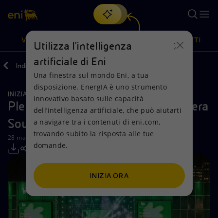
Cerca
VISIONE
AZIONI
PRODOTTI
Utilizza l'intelligenza
artificiale di Eni
Indietro
Media
Comunicati Stampa
Una finestra sul mondo Eni, a tua
Oppure
scopri EnergIA
, la nostra nuova soluzione di intelligenza
disposizione. EnergIA è uno strumento
artificiale.
INIZIATIVE PER I TERRITORI
Visione
Azioni
Prodotti
innovativo basato sulle capacità
Plenitude Energy Partner di Primavera
dell’intelligenza artificiale, che può aiutarti
Sound 2026
a navigare tra i contenuti di eni.com,
Mission e valori
Diversificazione energetica
Casa
trovando subito la risposta alle tue
28 maggio 2026 - 15:00 CEST
domande.
Persone e Partnership
Tecnologie per la transizione
Imprese
Net Zero
Collaborazioni per l'innovazione
Mobilità
INIZIA ORA
Modello satellitare
Attività nel mondo