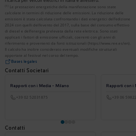
ricarica per veicoli elettrici in Italia e all’estero.
(1)
Le prestazioni energetiche della manifestazione sono state c
Le prestazioni energetiche della manifestazione sono state
calcolate in termini di riduzione delle emissioni. La riduzione delle
emissioni è stata calcolata confrontando i dati energetici dell’edizione
2024 con quelli dell’evento del 2017, sulla base del consumo effettivo
di diesel e dell’energia prelevata dalla rete elettrica. Sono stati
applicati i fattori di emissione ufficiali, coerenti con gli anni di
riferimento e provenienti da fonti istituzionali (https://www.ree.es/en).
Il calcolo ha inoltre considerato eventuali modifiche strutturali
apportate al festival nel corso del tempo.
Bases legales
Contatti Societari
Rapporti con i Media - Milano
Rapporti con i
+39 02 52031875
+39 06 5982
Contatti