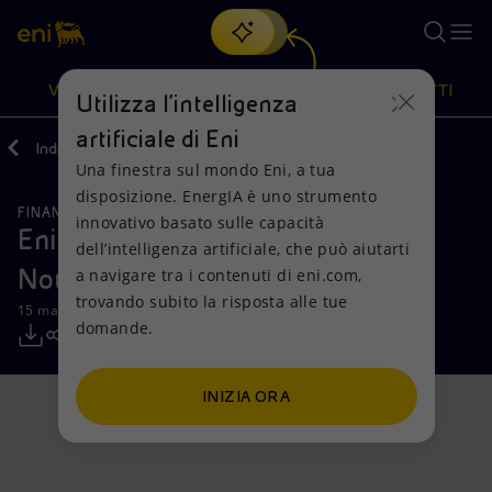
Cerca
VISIONE
AZIONI
PRODOTTI
Utilizza l'intelligenza
artificiale di Eni
Indietro
Media
Comunicati Stampa
Una finestra sul mondo Eni, a tua
Oppure
scopri EnergIA
, la nostra nuova soluzione di intelligenza
disposizione. EnergIA è uno strumento
artificiale.
FINANZA, STRATEGIA E REPORT
Visione
Azioni
Prodotti
innovativo basato sulle capacità
Eni: perfezionato l’investimento in
dell’intelligenza artificiale, che può aiutarti
Nouveau Monde Graphite
a navigare tra i contenuti di eni.com,
Mission e valori
Diversificazione energetica
Casa
trovando subito la risposta alle tue
15 maggio 2026 - 16:00 CEST
domande.
Persone e Partnership
Tecnologie per la transizione
Imprese
Net Zero
Collaborazioni per l'innovazione
Mobilità
INIZIA ORA
Modello satellitare
Attività nel mondo