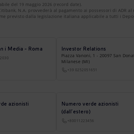
abile del 19 maggio 2026 (record date).
itibank, N.A. provvederà al pagamento ai possessori di ADR al n
ome previsto dalla legislazione italiana applicabile a tutti i De
on i Media - Roma
Investor Relations
Piazza Vanoni, 1 - 20097 San Dona
22030
Milanese (MI)
+39 0252051651
de azionisti
Numero verde azionisti
(dall’estero)
+80011223456