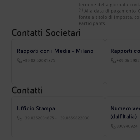
termine della giornata cont
(4)
Alla data di pagamento, C
fonte a titolo di imposta, c
Participants.
Contatti Societari
Rapporti con i Media - Milano
Rapporti c
+39 02 52031875
+39 06 598
Contatti
Ufficio Stampa
Numero ver
(dall’Italia)
+39.0252031875 - +39.0659822030
800940924