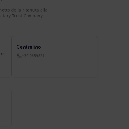
etto della ritenuta alla
positary Trust Company
Centralino
to
+39.0659821