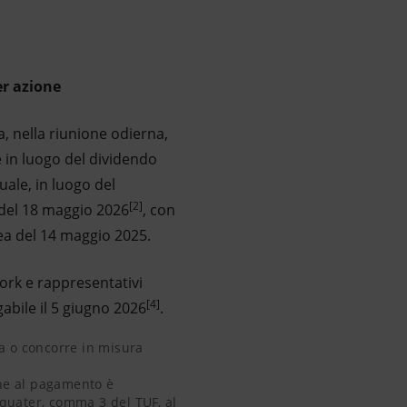
er azione
, nella riunione odierna,
 in luogo del dividendo
uale, in luogo del
[2]
a del 18 maggio 2026
, con
lea del 14 maggio 2025.
York e rappresentativi
[4]
abile il 5 giugno 2026
.
posta o concorre in misura parziale alla formazione del reddi
mazione al pagamento è determinata con riferimento alle evide
etto della ritenuta alla fonte a titolo di imposta, come prev
ta o concorre in misura
ione al pagamento è
3-quater, comma 3 del TUF, al