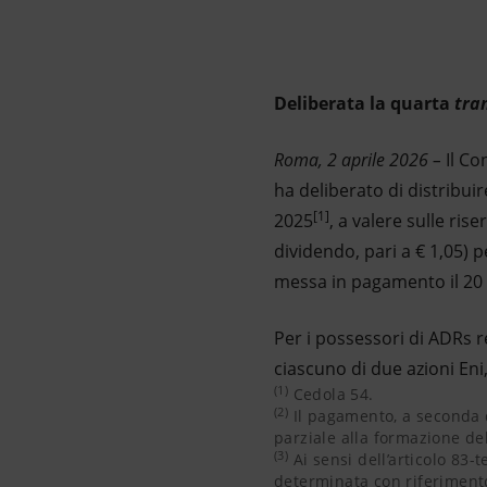
Market Abuse
Deliberata la quarta
tra
Roma, 2 aprile 2026 –
Il Co
ha deliberato di distribuir
[1]
2025
, a valere sulle ris
dividendo, pari a € 1,05) 
messa in pagamento il 20
Per i possessori di ADRs r
ciascuno di due azioni Eni
(1)
Cedola 54.
Il pagamento, a seconda de
Ai sensi dell’articolo 83-t
Alla data di pagamento, Ci
Cedola 54.
(2)
Il pagamento, a seconda de
parziale alla formazione de
(3)
Ai sensi dell’articolo 83-
determinata con riferimento 