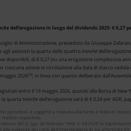
nche
dell’erogazione in luogo del dividendo 2025: € 0,27 p
nsiglio di Amministrazione, presieduto da Giuseppe Zafarana
e agli azionisti la quarta delle quattro
tranche
dell’erogazione
erve disponibili, di € 0,27 (su una erogazione complessiva ann
per ciascuna azione in circolazione alla data di stacco cedol
[3]
 maggio 2026
, in linea con quanto deliberato dall’Assemb
egistrati entro il 19 maggio 2026, quotati alla Borsa di New 
, la quarta
tranche
dell’erogazione sarà di € 0,54 per ADR, pag
i percettori, è soggetto a ritenuta alla fonte a titolo di im
erdecies del D. Lgs. 24 febbraio 1998, n. 58 (TUF) la legitti
tibank, N.A. provvederà al pagamento ai possessori di ADR al n
i percettori, è soggetto a ritenuta alla fonte a titolo di impos
l reddito imponibile.
terdecies del D. Lgs. 24 febbraio 1998, n. 58 (TUF) la legittimaz
alle evidenze dei conti dell’intermediario di cui all’articolo 8