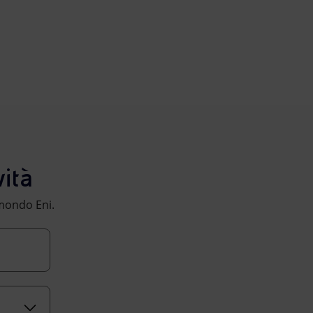
ità
l mondo Eni.