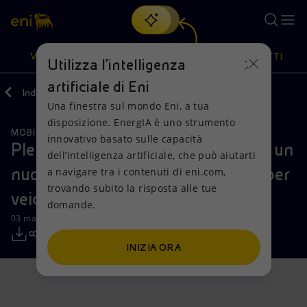
Cerca
VISIONE
AZIONI
PRODOTTI
Utilizza l'intelligenza
artificiale di Eni
Indietro
Media
Comunicati Stampa
Una finestra sul mondo Eni, a tua
Oppure
scopri EnergIA
, la nostra nuova soluzione di intelligenza
disposizione. EnergIA è uno strumento
artificiale.
MOBILITÀ SOSTENIBILE
Visione
Azioni
Prodotti
innovativo basato sulle capacità
Plenitude e Pininfarina insieme per un
dell’intelligenza artificiale, che può aiutarti
nuovo design delle aree di ricarica per
a navigare tra i contenuti di eni.com,
Mission e valori
Diversificazione energetica
Casa
trovando subito la risposta alle tue
veicoli elettrici
domande.
Persone e Partnership
Tecnologie per la transizione
Imprese
03 marzo 2026 - 12:45 CET
Net Zero
Collaborazioni per l'innovazione
Mobilità
INIZIA ORA
Modello satellitare
Attività nel mondo