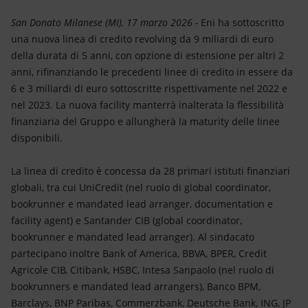
Energia accessibile
San Donato Milanese (MI), 17 marzo 2026 -
Eni ha sottoscritto
Innovazione
una nuova linea di credito revolving da 9 miliardi di euro
della durata di 5 anni, con opzione di estensione per altri 2
Scenari energetici
anni, rifinanziando le precedenti linee di credito in essere da
6 e 3 miliardi di euro sottoscritte rispettivamente nel 2022 e
nel 2023. La nuova facility manterrà inalterata la flessibilità
finanziaria del Gruppo e allungherà la maturity delle linee
disponibili.
La linea di credito è concessa da 28 primari istituti finanziari
globali, tra cui UniCredit (nel ruolo di global coordinator,
bookrunner e mandated lead arranger, documentation e
facility agent) e Santander CIB (global coordinator,
bookrunner e mandated lead arranger). Al sindacato
partecipano inoltre Bank of America, BBVA, BPER, Credit
Agricole CIB, Citibank, HSBC, Intesa Sanpaolo (nel ruolo di
bookrunners e mandated lead arrangers), Banco BPM,
Barclays, BNP Paribas, Commerzbank, Deutsche Bank, ING, JP