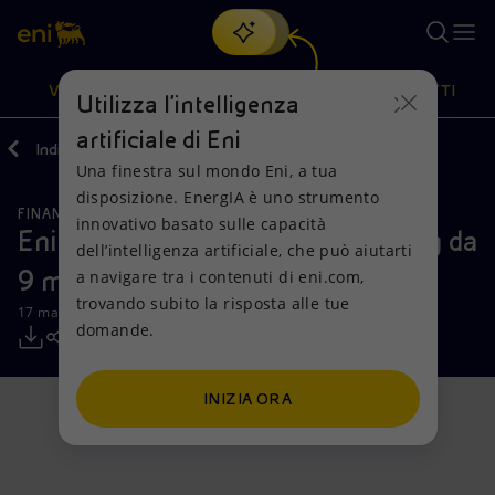
Cerca
VISIONE
AZIONI
PRODOTTI
Utilizza l'intelligenza
artificiale di Eni
Indietro
Media
Comunicati Stampa
Una finestra sul mondo Eni, a tua
Oppure
scopri EnergIA
, la nostra nuova soluzione di intelligenza
disposizione. EnergIA è uno strumento
artificiale.
FINANZA, STRATEGIA E REPORT
Visione
Azioni
Prodotti
innovativo basato sulle capacità
Eni: nuova linea di credito revolving da
dell’intelligenza artificiale, che può aiutarti
9 miliardi di euro
a navigare tra i contenuti di eni.com,
Mission e valori
Diversificazione energetica
Casa
trovando subito la risposta alle tue
17 marzo 2026 - 11:19 CET
domande.
Persone e Partnership
Tecnologie per la transizione
Imprese
Net Zero
Collaborazioni per l'innovazione
Mobilità
INIZIA ORA
Modello satellitare
Attività nel mondo