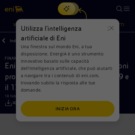
Cerca
VISIONE
AZIONI
PRODOTTI
Utilizza l'intelligenza
artificiale di Eni
Indietro
Media
Comunicati Stampa
Una finestra sul mondo Eni, a tua
Oppure
scopri EnergIA
, la nostra nuova soluzione di intelligenza
disposizione. EnergIA è uno strumento
artificiale.
FINANZA, STRATEGIA E REPORT
Visione
Azioni
Prodotti
innovativo basato sulle capacità
Eni: informativa sull’acquisto di azioni
dell’intelligenza artificiale, che può aiutarti
proprie nel periodo compreso tra il 9 e
a navigare tra i contenuti di eni.com,
Mission e valori
Diversificazione energetica
Casa
trovando subito la risposta alle tue
il 13 febbraio 2026
domande.
Persone e Partnership
Tecnologie per la transizione
Imprese
18 febbraio 2026 - 12:31 CET
Net Zero
Collaborazioni per l'innovazione
Mobilità
INIZIA ORA
Modello satellitare
Attività nel mondo