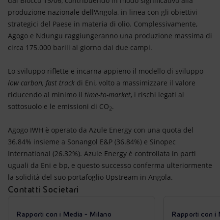
dal Blocco 15/06, contribuendo in modo significativo alla
produzione nazionale dell'Angola, in linea con gli obiettivi
strategici del Paese in materia di olio. Complessivamente,
Agogo e Ndungu raggiungeranno una produzione massima di
circa 175.000 barili al giorno dai due campi.
Lo sviluppo riflette e incarna appieno il modello di sviluppo
low carbon, fast track
di Eni, volto a massimizzare il valore
riducendo al minimo il
time-to-market
, i rischi legati al
sottosuolo e le emissioni di CO
.
2
Agogo IWH è operato da Azule Energy con una quota del
36.84% insieme a Sonangol E&P (36.84%) e Sinopec
International (26.32%). Azule Energy è controllata in parti
uguali da Eni e bp, e questo successo conferma ulteriormente
la solidità del suo portafoglio Upstream in Angola.
Contatti Societari
Rapporti con i Media - Milano
Rapporti con i