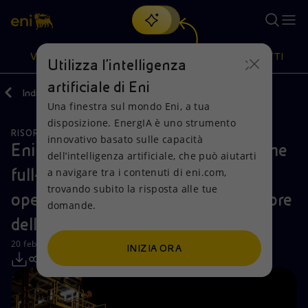
Cerca
VISIONE
AZIONI
PRODOTTI
Utilizza l'intelligenza
artificiale di Eni
Indietro
Media
Comunicati Stampa
Una finestra sul mondo Eni, a tua
Oppure
scopri EnergIA
, la nostra nuova soluzione di intelligenza
disposizione. EnergIA è uno strumento
artificiale.
RISORSE NATURALI
Visione
Azioni
Prodotti
innovativo basato sulle capacità
Eni annuncia l'avvio della produzione
dell’intelligenza artificiale, che può aiutarti
full-field del campo di Ndungu,
a navigare tra i contenuti di eni.com,
Mission e valori
Diversificazione energetica
Casa
trovando subito la risposta alle tue
operato da Azule Energy nell’offshore
domande.
Persone e Partnership
Tecnologie per la transizione
Imprese
dell'Angola
Net Zero
Collaborazioni per l'innovazione
Mobilità
20 febbraio 2026 - 14:55 CET
INIZIA ORA
Modello satellitare
Attività nel mondo