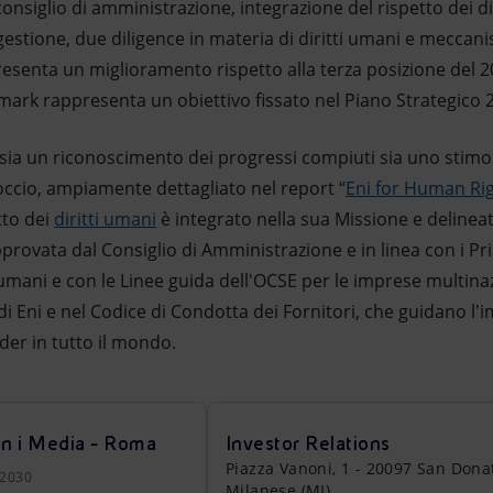
 consiglio di amministrazione, integrazione del rispetto dei di
 gestione, due diligence in materia di diritti umani e meccan
resenta un miglioramento rispetto alla terza posizione del 
mark rappresenta un obiettivo fissato nel Piano Strategico 2
è sia un riconoscimento dei progressi compiuti sia uno stimo
occio, ampiamente dettagliato nel report “
Eni for Human Ri
tto dei
diritti umani
è integrato nella sua Missione e delineat
approvata dal Consiglio di Amministrazione e in linea con i Pr
 umani e con le Linee guida dell'OCSE per le imprese multin
o di Eni e nel Codice di Condotta dei Fornitori, che guidano l
der in tutto il mondo.
on i Media - Roma
Investor Relations
Piazza Vanoni, 1 - 20097 San Dona
22030
Milanese (MI)