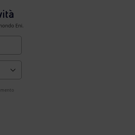
ità
l mondo Eni.
tamento