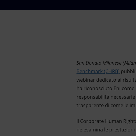
Market Abuse
San Donato Milanese (Mila
Benchmark (CHRB)
pubblic
webinar dedicato ai risult
ha riconosciuto Eni come u
responsabilità necessarie
trasparente di come le imp
Il Corporate Human Rights
ne esamina le prestazioni i