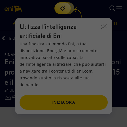
Cerca
VISIONE
AZIONI
PRODOTTI
Utilizza l'intelligenza
artificiale di Eni
Indietro
Media
Comunicati Stampa
Una finestra sul mondo Eni, a tua
Oppure
scopri EnergIA
, la nostra nuova soluzione di intelligenza
disposizione. EnergIA è uno strumento
artificiale.
FINANZA, STRATEGIA E REPORT
Visione
Azioni
Prodotti
innovativo basato sulle capacità
Eni: informativa sull’acquisto di azioni
dell’intelligenza artificiale, che può aiutarti
proprie nel periodo compreso tra il 15
a navigare tra i contenuti di eni.com,
Mission e valori
Diversificazione energetica
Casa
trovando subito la risposta alle tue
e il 19 dicembre 2025
domande.
Persone e Partnership
Tecnologie per la transizione
Imprese
24 dicembre 2025 - 09:52 CET
Net Zero
Collaborazioni per l'innovazione
Mobilità
INIZIA ORA
Modello satellitare
Attività nel mondo