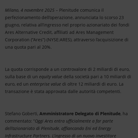
Energia accessibile
Milano, 4 novembre 2025
– Plenitude comunica il
Innovazione
perfezionamento dell’operazione, annunciata lo scorso 23
giugno, relativa all’ingresso nel proprio azionariato dei fondi
Scenari energetici
Ares Alternative Credit, affiliati ad Ares Management
Corporation (“Ares”) (NYSE:ARES), attraverso l’acquisizione di
una quota pari al 20%.
La quota corrisponde a un controvalore di 2 miliardi di euro,
sulla base di un
equity value
della società pari a 10 miliardi di
euro, ed un
enterprise value
di oltre 12 miliardi di euro. La
transazione è stata approvata dalle autorità competenti.
Stefano Goberti,
Amministratore Delegato di Plenitude
, ha
commentato: “
Oggi Ares entra ufficialmente a far parte
dell’azionariato di Plenitude, affiancando Eni ed Energy
Infrastructure Partners. L’ingresso di un nuovo investitore