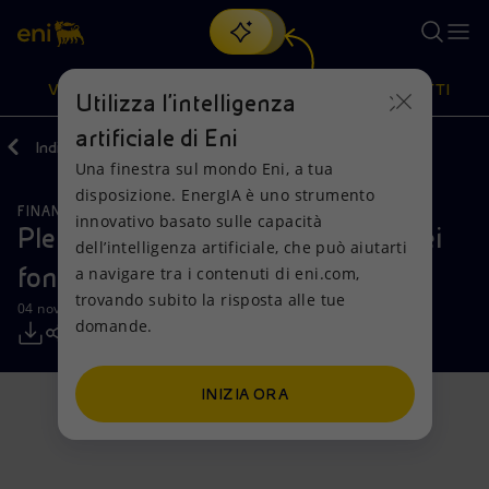
Cerca
VISIONE
AZIONI
PRODOTTI
Utilizza l'intelligenza
artificiale di Eni
Indietro
Media
Comunicati Stampa
Una finestra sul mondo Eni, a tua
Oppure
scopri EnergIA
, la nostra nuova soluzione di intelligenza
disposizione. EnergIA è uno strumento
artificiale.
FINANZA, STRATEGIA E REPORT
Visione
Azioni
Prodotti
innovativo basato sulle capacità
Plenitude: completato l'ingresso dei
dell’intelligenza artificiale, che può aiutarti
fondi Ares nel capitale sociale
a navigare tra i contenuti di eni.com,
Mission e valori
Diversificazione energetica
Casa
trovando subito la risposta alle tue
04 novembre 2025 - 13:20 CET
domande.
Persone e Partnership
Tecnologie per la transizione
Imprese
Net Zero
Collaborazioni per l'innovazione
Mobilità
INIZIA ORA
Modello satellitare
Attività nel mondo