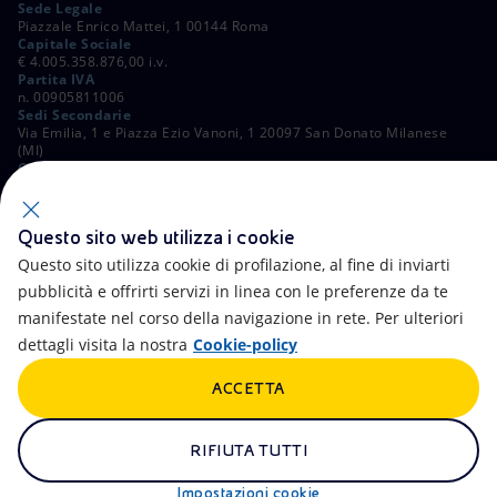
Sede Legale
Piazzale Enrico Mattei, 1 00144 Roma
Capitale Sociale
€ 4.005.358.876,00 i.v.
Partita IVA
n. 00905811006
Sedi Secondarie
Via Emilia, 1 e Piazza Ezio Vanoni, 1 20097 San Donato Milanese
(MI)
C. Fiscale e Registro Imprese di Roma
n. 00484960588
ALTRI LINK
Questo sito web utilizza i cookie
Contatti
FAQ
Questo sito utilizza cookie di profilazione, al fine di inviarti
pubblicità e offrirti servizi in linea con le preferenze da te
Accessibilità
Calendario
manifestate nel corso della navigazione in rete. Per ulteriori
dettagli visita la nostra
Cookie-policy
Newsletter
Intelligenza artificiale
ACCETTA
Aste e Bandi
Truffe e Phishing
Whistleblowing
eniSpace
RIFIUTA TUTTI
Remit
Alluvioni
Impostazioni cookie