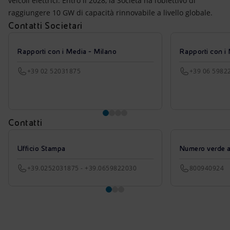
veicoli elettrici. Entro il 2028, la Società ha l’obiettivo di
raggiungere 10 GW di capacità rinnovabile a livello globale.
Contatti Societari
Rapporti con i Media - Milano
Rapporti con i
+39 02 52031875
+39 06 5982
Contatti
Ufficio Stampa
Numero verde azi
+39.0252031875 - +39.0659822030
800940924