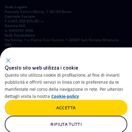
Sede Legale
Piazzale Enrico Mattei, 1 00144 Roma
Capitale Sociale
€ 4.005.358.876,00 i.v.
Partita IVA
n. 00905811006
Sedi Secondarie
Via Emilia, 1 e Piazza Ezio Vanoni, 1 20097 San Donato Milanese
(MI)
C. Fiscale e Registro Imprese di Roma
n. 00484960588
ALTRI LINK
Questo sito web utilizza i cookie
Contatti
FAQ
Questo sito utilizza cookie di profilazione, al fine di inviarti
pubblicità e offrirti servizi in linea con le preferenze da te
Accessibilità
Calendario
manifestate nel corso della navigazione in rete. Per ulteriori
dettagli visita la nostra
Cookie-policy
Newsletter
Intelligenza artificiale
ACCETTA
Aste e Bandi
Truffe e Phishing
Whistleblowing
eniSpace
RIFIUTA TUTTI