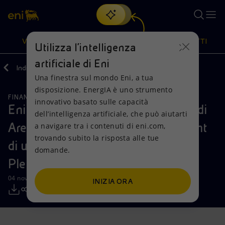
Cerca
VISIONE
AZIONI
PRODOTTI
Utilizza l'intelligenza
artificiale di Eni
Indietro
Media
Comunicati Stampa
Una finestra sul mondo Eni, a tua
Oppure
scopri EnergIA
, la nostra nuova soluzione di intelligenza
disposizione. EnergIA è uno strumento
artificiale.
FINANZA, STRATEGIA E REPORT
Visione
Azioni
Prodotti
innovativo basato sulle capacità
Eni: perfezionata la cessione ai fondi
dell’intelligenza artificiale, che può aiutarti
Ares Alternative Credit Management
a navigare tra i contenuti di eni.com,
Mission e valori
Diversificazione energetica
Casa
trovando subito la risposta alle tue
di una partecipazione del 20% in
domande.
Persone e Partnership
Tecnologie per la transizione
Imprese
Plenitude
Net Zero
Collaborazioni per l'innovazione
Mobilità
04 novembre 2025 - 13:20 CET
INIZIA ORA
Modello satellitare
Attività nel mondo