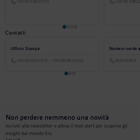
+39 02 52031875
+39 06 5982
Contatti
Ufficio Stampa
Numero verde azi
+39.0252031875 - +39.0659822030
800940924
Non perdere nemmeno una novità
Iscriviti alla newsletter e attiva il mail alert per scoprire gli
insight dal mondo Eni.