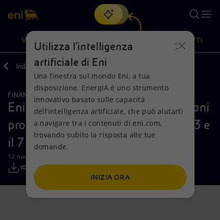
Cerca
VISIONE
AZIONI
PRODOTTI
Utilizza l'intelligenza
artificiale di Eni
Indietro
Media
Comunicati Stampa
Una finestra sul mondo Eni, a tua
Oppure
scopri EnergIA
, la nostra nuova soluzione di intelligenza
disposizione. EnergIA è uno strumento
artificiale.
FINANZA, STRATEGIA E REPORT
Visione
Azioni
Prodotti
innovativo basato sulle capacità
Eni: informativa sull’acquisto di azioni
dell’intelligenza artificiale, che può aiutarti
proprie nel periodo compreso tra il 3 e
a navigare tra i contenuti di eni.com,
Mission e valori
Diversificazione energetica
Casa
trovando subito la risposta alle tue
il 7 novembre 2025
domande.
Persone e Partnership
Tecnologie per la transizione
Imprese
12 novembre 2025 - 12:32 CET
Net Zero
Collaborazioni per l'innovazione
Mobilità
INIZIA ORA
Modello satellitare
Attività nel mondo