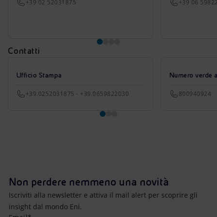
+39 02 52031875
+39 06 5982
Contatti
Ufficio Stampa
Numero verde azi
+39.0252031875 - +39.0659822030
800940924
Non perdere nemmeno una novità
Iscriviti alla newsletter e attiva il mail alert per scoprire gli
insight dal mondo Eni.