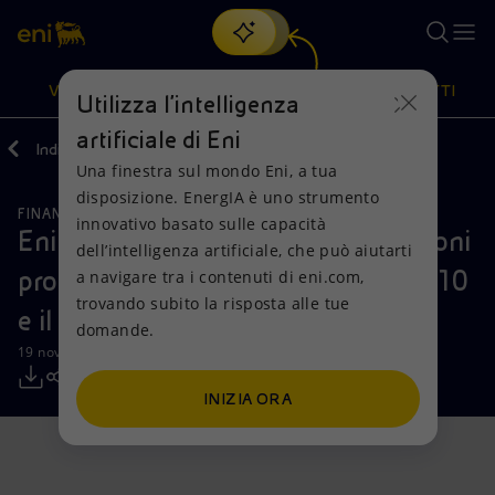
Cerca
VISIONE
AZIONI
PRODOTTI
Utilizza l'intelligenza
artificiale di Eni
Indietro
Media
Comunicati Stampa
Una finestra sul mondo Eni, a tua
Oppure
scopri EnergIA
, la nostra nuova soluzione di intelligenza
disposizione. EnergIA è uno strumento
artificiale.
FINANZA, STRATEGIA E REPORT
Visione
Azioni
Prodotti
innovativo basato sulle capacità
Eni: informativa sull’acquisto di azioni
dell’intelligenza artificiale, che può aiutarti
proprie nel periodo compreso tra il 10
a navigare tra i contenuti di eni.com,
Mission e valori
Diversificazione energetica
Casa
trovando subito la risposta alle tue
e il 14 novembre 2025
domande.
Persone e Partnership
Tecnologie per la transizione
Imprese
19 novembre 2025 - 12:34 CET
Net Zero
Collaborazioni per l'innovazione
Mobilità
INIZIA ORA
Modello satellitare
Attività nel mondo