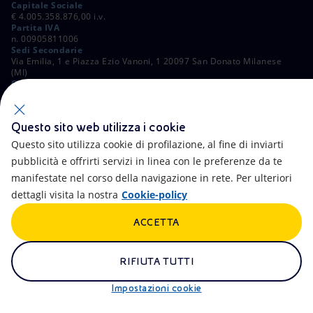
Capitale Sociale
€ 4.005.358.876,00 i.v.
Partita IVA
n. 00905811006
Sedi Secondarie
Via Emilia, 1 e Piazza Ezio Vanoni, 1 20097 San Donato Milanese
(MI)
C. Fiscale e Registro Imprese di Roma
n. 00484960588
ALTRI LINK
Questo sito web utilizza i cookie
Contatti
FAQ
Questo sito utilizza cookie di profilazione, al fine di inviarti
pubblicità e offrirti servizi in linea con le preferenze da te
Accessibilità
Calendario
manifestate nel corso della navigazione in rete. Per ulteriori
dettagli visita la nostra
Cookie-policy
Newsletter
Intelligenza artificiale
ACCETTA
Aste e Bandi
Truffe e Phishing
Whistleblowing
eniSpace
RIFIUTA TUTTI
Remit
Alluvioni
Impostazioni cookie