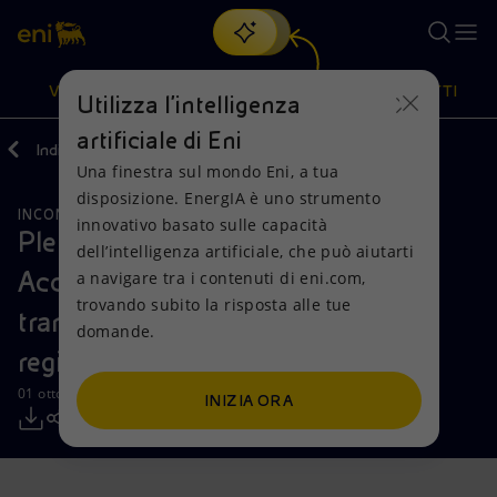
Cerca
VISIONE
AZIONI
PRODOTTI
Utilizza l'intelligenza
artificiale di Eni
Indietro
Media
Comunicati Stampa
Una finestra sul mondo Eni, a tua
Oppure
scopri EnergIA
, la nostra nuova soluzione di intelligenza
disposizione. EnergIA è uno strumento
artificiale.
INCONTRI E ACCORDI
Visione
Azioni
Prodotti
innovativo basato sulle capacità
Plenitude e A.N.FI.R. siglano un
dell’intelligenza artificiale, che può aiutarti
Accordo Quadro per supportare la
a navigare tra i contenuti di eni.com,
Mission e valori
Diversificazione energetica
Casa
trovando subito la risposta alle tue
transizione energetica nei territori
domande.
Persone e Partnership
Tecnologie per la transizione
Imprese
regionali
Net Zero
Collaborazioni per l'innovazione
Mobilità
01 ottobre 2025 - 11:00 CEST
INIZIA ORA
Modello satellitare
Attività nel mondo