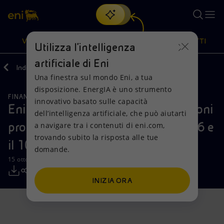
Cerca
VISIONE
AZIONI
PRODOTTI
Utilizza l'intelligenza
artificiale di Eni
Indietro
Media
Comunicati Stampa
Una finestra sul mondo Eni, a tua
Oppure
scopri EnergIA
, la nostra nuova soluzione di intelligenza
disposizione. EnergIA è uno strumento
artificiale.
FINANZA, STRATEGIA E REPORT
Visione
Azioni
Prodotti
innovativo basato sulle capacità
Eni: informativa sull’acquisto di azioni
dell’intelligenza artificiale, che può aiutarti
proprie nel periodo compreso tra il 6 e
a navigare tra i contenuti di eni.com,
Mission e valori
Diversificazione energetica
Casa
trovando subito la risposta alle tue
il 10 ottobre 2025
domande.
Persone e Partnership
Tecnologie per la transizione
Imprese
15 ottobre 2025 - 12:34 CEST
Net Zero
Collaborazioni per l'innovazione
Mobilità
INIZIA ORA
Modello satellitare
Attività nel mondo