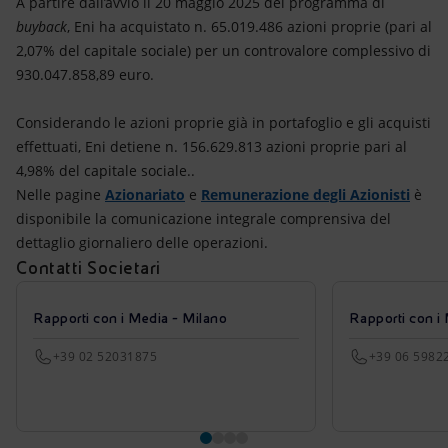
A partire dall’avvio il 20 maggio 2025 del programma di
buyback
, Eni ha acquistato n. 65.019.486 azioni proprie (pari al
2,07% del capitale sociale) per un controvalore complessivo di
930.047.858,89 euro.
Considerando le azioni proprie già in portafoglio e gli acquisti
effettuati, Eni detiene n. 156.629.813 azioni proprie pari al
4,98% del capitale sociale..
Nelle pagine
Azionariato
e
Remunerazione degli Azionisti
è
disponibile la comunicazione integrale comprensiva del
dettaglio giornaliero delle operazioni.
Contatti Societari
Rapporti con i Media - Milano
Rapporti con i
+39 02 52031875
+39 06 5982