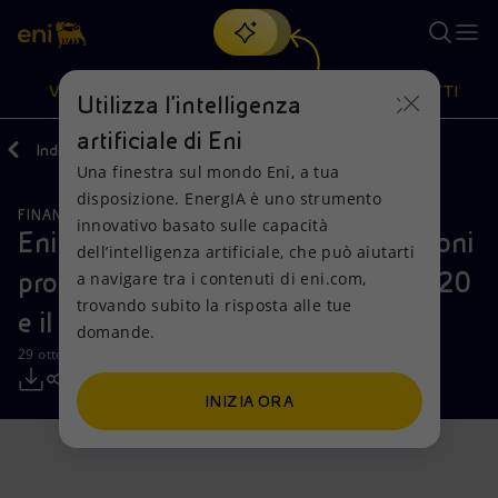
Cerca
VISIONE
AZIONI
PRODOTTI
Utilizza l'intelligenza
artificiale di Eni
Indietro
Media
Comunicati Stampa
Una finestra sul mondo Eni, a tua
Oppure
scopri EnergIA
, la nostra nuova soluzione di intelligenza
disposizione. EnergIA è uno strumento
artificiale.
FINANZA, STRATEGIA E REPORT
Visione
Azioni
Prodotti
innovativo basato sulle capacità
Eni: informativa sull’acquisto di azioni
dell’intelligenza artificiale, che può aiutarti
proprie nel periodo compreso tra il 20
a navigare tra i contenuti di eni.com,
Mission e valori
Diversificazione energetica
Casa
trovando subito la risposta alle tue
e il 24 ottobre 2025
domande.
Persone e Partnership
Tecnologie per la transizione
Imprese
29 ottobre 2025 - 12:33 CET
Net Zero
Collaborazioni per l'innovazione
Mobilità
INIZIA ORA
Modello satellitare
Attività nel mondo