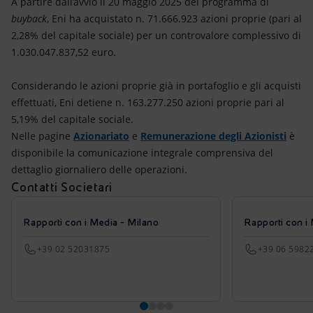
A partire dall’avvio il 20 maggio 2025 del programma di
buyback
, Eni ha acquistato n. 71.666.923 azioni proprie (pari al
2,28% del capitale sociale) per un controvalore complessivo di
1.030.047.837,52 euro.
Considerando le azioni proprie già in portafoglio e gli acquisti
effettuati, Eni detiene n. 163.277.250 azioni proprie pari al
5,19% del capitale sociale.
Nelle pagine
Azionariato
e
Remunerazione degli Azionisti
è
disponibile la comunicazione integrale comprensiva del
dettaglio giornaliero delle operazioni.
Contatti Societari
Rapporti con i Media - Milano
Rapporti con i
+39 02 52031875
+39 06 5982