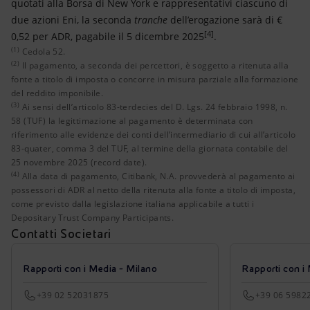
quotati alla Borsa di New York e rappresentativi ciascuno di
due azioni Eni, la seconda
tranche
dell’erogazione sarà di €
[4]
0,52 per ADR, pagabile il 5 dicembre 2025
.
(1)
Cedola 52.
Il pagamento, a seconda dei percettori, è soggetto a riten
Ai sensi dell’articolo 83-terdecies del D. Lgs. 24 febbraio
Alla data di pagamento, Citibank, N.A. provvederà al pagame
Cedola 52.
(2)
Il pagamento, a seconda dei percettori, è soggetto a ritenuta alla
fonte a titolo di imposta o concorre in misura parziale alla formazione
del reddito imponibile.
(3)
Ai sensi dell’articolo 83-terdecies del D. Lgs. 24 febbraio 1998, n.
58 (TUF) la legittimazione al pagamento è determinata con
riferimento alle evidenze dei conti dell’intermediario di cui all’articolo
83-quater, comma 3 del TUF, al termine della giornata contabile del
25 novembre 2025 (record date).
(4)
Alla data di pagamento, Citibank, N.A. provvederà al pagamento ai
possessori di ADR al netto della ritenuta alla fonte a titolo di imposta,
come previsto dalla legislazione italiana applicabile a tutti i
Depositary Trust Company Participants.
Contatti Societari
Rapporti con i Media - Milano
Rapporti con i
+39 02 52031875
+39 06 5982