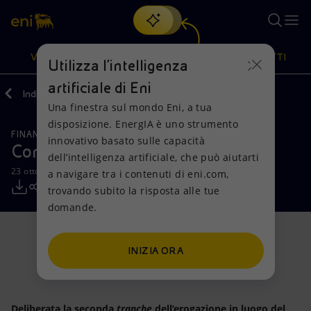
Cerca
VISIONE
AZIONI
PRODOTTI
Utilizza l'intelligenza
artificiale di Eni
Indietro
Media
Comunicati Stampa
Una finestra sul mondo Eni, a tua
Oppure
scopri EnergIA
, la nostra nuova soluzione di intelligenza
disposizione. EnergIA è uno strumento
artificiale.
FINANZA, STRATEGIA E REPORT
Visione
Azioni
Prodotti
innovativo basato sulle capacità
Consiglio di Amministrazione Eni
dell’intelligenza artificiale, che può aiutarti
23 ottobre 2025 - 18:38 CEST
a navigare tra i contenuti di eni.com,
Mission e valori
Diversificazione energetica
Casa
trovando subito la risposta alle tue
domande.
Persone e Partnership
Tecnologie per la transizione
Imprese
Net Zero
Collaborazioni per l'innovazione
Mobilità
INIZIA ORA
Modello satellitare
Attività nel mondo
Deliberata la seconda
tranche
dell’erogazione in luogo del