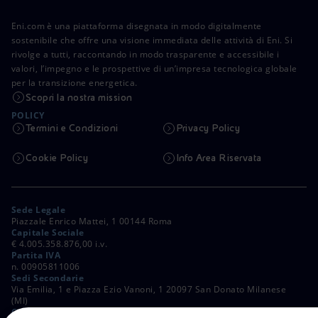
Eni.com è una piattaforma disegnata in modo digitalmente
sostenibile che offre una visione immediata delle attività di Eni. Si
rivolge a tutti, raccontando in modo trasparente e accessibile i
valori, l’impegno e le prospettive di un’impresa tecnologica globale
per la transizione energetica.
Scopri la nostra mission
POLICY
Termini e Condizioni
Privacy Policy
Cookie Policy
Info Area Riservata
Sede Legale
Piazzale Enrico Mattei, 1 00144 Roma
Capitale Sociale
€ 4.005.358.876,00 i.v.
Partita IVA
n. 00905811006
Sedi Secondarie
Via Emilia, 1 e Piazza Ezio Vanoni, 1 20097 San Donato Milanese
(MI)
C. Fiscale e Registro Imprese di Roma