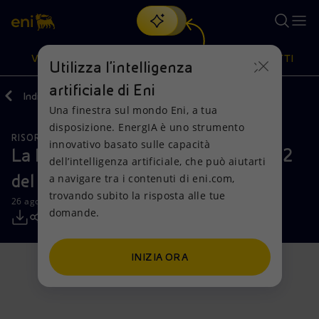
Cerca
VISIONE
AZIONI
PRODOTTI
Utilizza l'intelligenza
artificiale di Eni
Indietro
Media
Comunicati Stampa
Una finestra sul mondo Eni, a tua
Oppure
scopri EnergIA
, la nostra nuova soluzione di intelligenza
disposizione. EnergIA è uno strumento
artificiale.
RISORSE NATURALI
Visione
Azioni
Prodotti
innovativo basato sulle capacità
La Nguya FLNG pronta per la Fase 2
dell’intelligenza artificiale, che può aiutarti
del progetto Congo LNG
a navigare tra i contenuti di eni.com,
Mission e valori
Diversificazione energetica
Casa
trovando subito la risposta alle tue
26 agosto 2025 - 08:30 CEST
domande.
Persone e Partnership
Tecnologie per la transizione
Imprese
Net Zero
Collaborazioni per l'innovazione
Mobilità
INIZIA ORA
Modello satellitare
Attività nel mondo