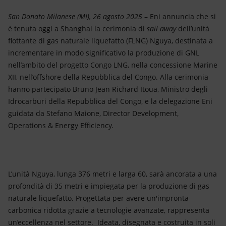
Energia accessibile
San Donato Milanese (MI), 26 agosto 2025
– Eni annuncia che si
Innovazione
è tenuta oggi a Shanghai la cerimonia di
sail away
dell’unità
flottante di gas naturale liquefatto (FLNG) Nguya, destinata a
Scenari energetici
incrementare in modo significativo la produzione di GNL
nell’ambito del progetto Congo LNG, nella concessione Marine
XII, nell’offshore della Repubblica del Congo. Alla cerimonia
hanno partecipato Bruno Jean Richard Itoua, Ministro degli
Idrocarburi della Repubblica del Congo, e la delegazione Eni
guidata da Stefano Maione, Director Development,
Operations & Energy Efficiency.
L’unità Nguya, lunga 376 metri e larga 60, sarà ancorata a una
profondità di 35 metri e impiegata per la produzione di gas
naturale liquefatto. Progettata per avere un'impronta
carbonica ridotta grazie a tecnologie avanzate, rappresenta
un’eccellenza nel settore. Ideata, disegnata e costruita in soli