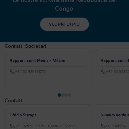
Congo
SCOPRI DI PIÙ
Contatti Societari
Rapporti con i Media - Milano
Rapporti con i
+39 02 52031875
+39 06 5982
Contatti
Ufficio Stampa
Numero verde azi
+39.0252031875 - +39.0659822030
800940924