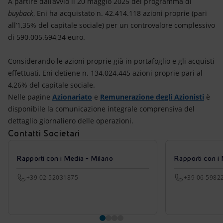
A partire dall’avvio il 20 maggio 2025 del programma di
buyback
, Eni ha acquistato n. 42.414.118 azioni proprie (pari
all’1,35% del capitale sociale) per un controvalore complessivo
di 590.005.694,34 euro.
Considerando le azioni proprie già in portafoglio e gli acquisti
effettuati, Eni detiene n. 134.024.445 azioni proprie pari al
4,26% del capitale sociale.
Nelle pagine
Azionariato
e
Remunerazione degli Azionisti
è
disponibile la comunicazione integrale comprensiva del
dettaglio giornaliero delle operazioni.
Contatti Societari
Rapporti con i Media - Milano
Rapporti con i
+39 02 52031875
+39 06 5982