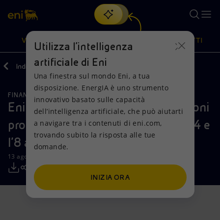
Cerca
VISIONE
AZIONI
PRODOTTI
Utilizza l'intelligenza
artificiale di Eni
Indietro
Media
Comunicati Stampa
Una finestra sul mondo Eni, a tua
Oppure
scopri EnergIA
, la nostra nuova soluzione di intelligenza
disposizione. EnergIA è uno strumento
artificiale.
FINANZA, STRATEGIA E REPORT
Visione
Azioni
Prodotti
innovativo basato sulle capacità
Eni: informativa sull’acquisto di azioni
dell’intelligenza artificiale, che può aiutarti
proprie nel periodo compreso tra il 4 e
a navigare tra i contenuti di eni.com,
Mission e valori
Diversificazione energetica
Casa
trovando subito la risposta alle tue
l’8 agosto 2025
domande.
Persone e Partnership
Tecnologie per la transizione
Imprese
13 agosto 2025 - 09:25 CEST
Net Zero
Collaborazioni per l'innovazione
Mobilità
INIZIA ORA
Modello satellitare
Attività nel mondo