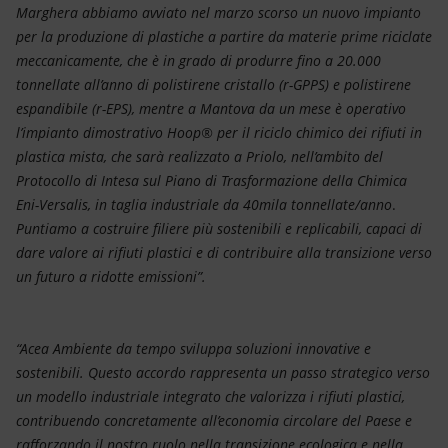
Marghera abbiamo avviato nel marzo scorso un nuovo impianto
per la produzione di plastiche a partire da materie prime riciclate
meccanicamente, che è in grado di produrre fino a 20.000
tonnellate all’anno di polistirene cristallo (r-GPPS) e polistirene
espandibile (r-EPS), mentre a Mantova da un mese è operativo
l’impianto dimostrativo Hoop® per il riciclo chimico dei rifiuti in
plastica mista, che sarà realizzato a Priolo, nell’ambito del
Protocollo di Intesa sul Piano di Trasformazione della Chimica
Eni-Versalis, in taglia industriale da 40mila tonnellate/anno
.
Puntiamo a costruire filiere più sostenibili e replicabili, capaci di
dare valore ai rifiuti plastici e di contribuire alla transizione verso
un futuro a ridotte emissioni”.
“Acea Ambiente da tempo sviluppa soluzioni innovative e
sostenibili. Questo accordo rappresenta un passo strategico verso
un modello industriale integrato che valorizza i rifiuti plastici,
contribuendo concretamente all’economia circolare del Paese e
rafforzando il nostro ruolo nella transizione ecologica e nella