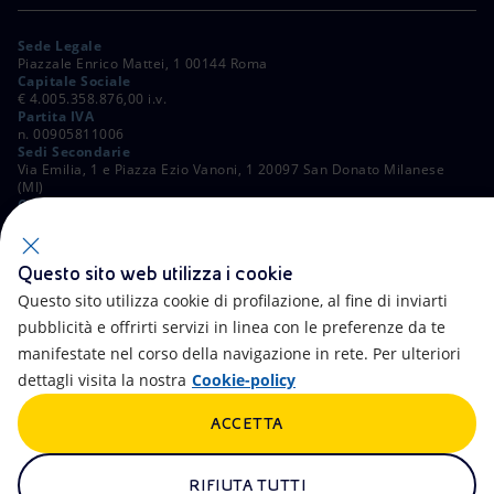
Sede Legale
Piazzale Enrico Mattei, 1 00144 Roma
Capitale Sociale
€ 4.005.358.876,00 i.v.
Partita IVA
n. 00905811006
Sedi Secondarie
Via Emilia, 1 e Piazza Ezio Vanoni, 1 20097 San Donato Milanese
(MI)
C. Fiscale e Registro Imprese di Roma
n. 00484960588
ALTRI LINK
Questo sito web utilizza i cookie
Contatti
FAQ
Questo sito utilizza cookie di profilazione, al fine di inviarti
pubblicità e offrirti servizi in linea con le preferenze da te
Accessibilità
Calendario
manifestate nel corso della navigazione in rete. Per ulteriori
dettagli visita la nostra
Cookie-policy
Newsletter
Intelligenza artificiale
ACCETTA
Aste e Bandi
Truffe e Phishing
Whistleblowing
eniSpace
RIFIUTA TUTTI