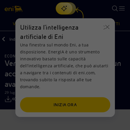
Cerca
VISIONE
AZIONI
PRODOTTI
Utilizza l'intelligenza
artificiale di Eni
Indietro
Media
Comunicati Stampa
Una finestra sul mondo Eni, a tua
Oppure
scopri EnergIA
, la nostra nuova soluzione di intelligenza
disposizione. EnergIA è uno strumento
artificiale.
ECONOMIA CIRCOLARE
CHIMICA
Visione
Azioni
Prodotti
innovativo basato sulle capacità
Versalis e Acea Ambiente firmano un
dell’intelligenza artificiale, che può aiutarti
accordo per promuovere il riciclo
a navigare tra i contenuti di eni.com,
Mission e valori
Diversificazione energetica
Casa
trovando subito la risposta alle tue
avanzato delle plastiche
domande.
Persone e Partnership
Tecnologie per la transizione
Imprese
29 luglio 2025 - 11:00 CEST
Net Zero
Collaborazioni per l'innovazione
Mobilità
INIZIA ORA
Modello satellitare
Attività nel mondo