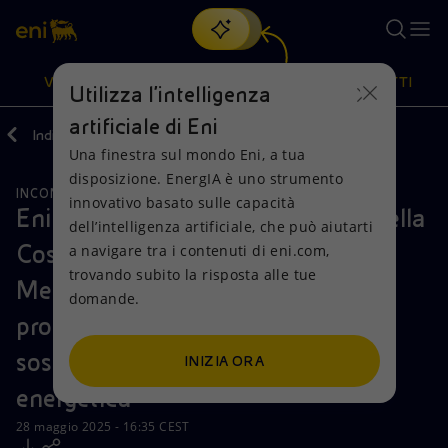
Cerca
VISIONE
AZIONI
PRODOTTI
Utilizza l'intelligenza
artificiale di Eni
Indietro
Media
Comunicati Stampa
Una finestra sul mondo Eni, a tua
Oppure
scopri EnergIA
, la nostra nuova soluzione di intelligenza
disposizione. EnergIA è uno strumento
artificiale.
INCONTRI E ACCORDI
Visione
Azioni
Prodotti
innovativo basato sulle capacità
Eni e il Ministero dell'Agricoltura della
dell’intelligenza artificiale, che può aiutarti
Costa d’Avorio firmano un
a navigare tra i contenuti di eni.com,
Mission e valori
Diversificazione energetica
Casa
trovando subito la risposta alle tue
Memorandum d’Intesa per
domande.
Persone e Partnership
Tecnologie per la transizione
Imprese
promuovere iniziative agricole
Net Zero
Collaborazioni per l'innovazione
Mobilità
sostenibili per la transizione
INIZIA ORA
energetica
Modello satellitare
Attività nel mondo
28 maggio 2025 - 16:35 CEST