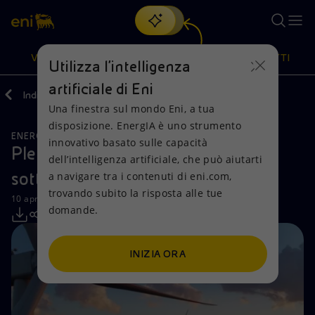
Cerca
VISIONE
AZIONI
PRODOTTI
Utilizza l'intelligenza
artificiale di Eni
Indietro
Media
Comunicati Stampa
Una finestra sul mondo Eni, a tua
Oppure
scopri EnergIA
, la nostra nuova soluzione di intelligenza
disposizione. EnergIA è uno strumento
artificiale.
ENERGIE RINNOVABILI
Visione
Azioni
Prodotti
innovativo basato sulle capacità
Plenitude e Autostrade per l’Italia
dell’intelligenza artificiale, che può aiutarti
sottoscrivono un PPA di 10 anni
a navigare tra i contenuti di eni.com,
Mission e valori
Diversificazione energetica
Casa
trovando subito la risposta alle tue
10 aprile 2025 - 10:00 CEST
domande.
Persone e Partnership
Tecnologie per la transizione
Imprese
Net Zero
Collaborazioni per l'innovazione
Mobilità
INIZIA ORA
Modello satellitare
Attività nel mondo