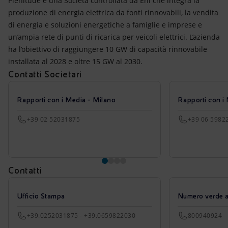
Plenitude è una Società controllata da Eni che integra la
produzione di energia elettrica da fonti rinnovabili, la vendita
di energia e soluzioni energetiche a famiglie e imprese e
un’ampia rete di punti di ricarica per veicoli elettrici. L’azienda
ha l’obiettivo di raggiungere 10 GW di capacità rinnovabile
installata al 2028 e oltre 15 GW al 2030.
Contatti Societari
Rapporti con i Media - Milano
Rapporti con i
+39 02 52031875
+39 06 5982
Contatti
Ufficio Stampa
Numero verde azi
+39.0252031875 - +39.0659822030
800940924