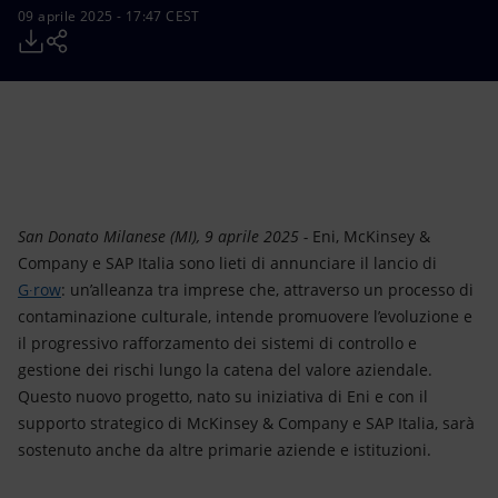
Energia accessibile
09 aprile 2025 - 17:47 CEST
Innovazione
Scenari energetici
San Donato Milanese (MI), 9 aprile 2025 -
Eni, McKinsey &
Company e SAP Italia sono lieti di annunciare il lancio di
G∙row
: un’alleanza tra imprese che, attraverso un processo di
contaminazione culturale, intende promuovere l’evoluzione e
il progressivo rafforzamento dei sistemi di controllo e
gestione dei rischi lungo la catena del valore aziendale.
Questo nuovo progetto, nato su iniziativa di Eni e con il
supporto strategico di McKinsey & Company e SAP Italia, sarà
sostenuto anche da altre primarie aziende e istituzioni.