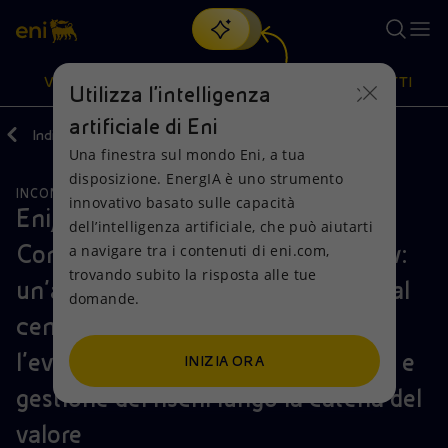
Cerca
VISIONE
AZIONI
PRODOTTI
Utilizza l'intelligenza
artificiale di Eni
Indietro
Media
Comunicati Stampa
Una finestra sul mondo Eni, a tua
Oppure
scopri EnergIA
, la nostra nuova soluzione di intelligenza
disposizione. EnergIA è uno strumento
artificiale.
INCONTRI E ACCORDI
Visione
Azioni
Prodotti
innovativo basato sulle capacità
Eni, con il supporto di McKinsey &
dell’intelligenza artificiale, che può aiutarti
Company e SAP Italia, lancia G∙row:
a navigare tra i contenuti di eni.com,
Mission e valori
Diversificazione energetica
Casa
trovando subito la risposta alle tue
un’alleanza tra imprese che mette al
domande.
Persone e Partnership
Tecnologie per la transizione
Imprese
centro la Governance per guidare
Net Zero
Collaborazioni per l'innovazione
Mobilità
l’evoluzione dei sistemi di controllo e
INIZIA ORA
gestione dei rischi lungo la catena del
Modello satellitare
Attività nel mondo
valore