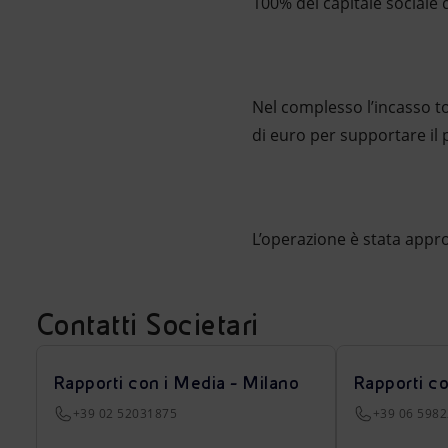
100% del capitale sociale d
Nel complesso l’incasso tot
di euro per supportare il p
L’operazione è stata appr
Contatti Societari
Rapporti con i Media - Milano
Rapporti c
+39 02 52031875
+39 06 598