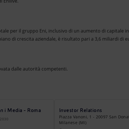
i Enilive.
ale per il gruppo Eni, inclusivo di un aumento di capitale in 
iano di crescita aziendale, è risultato pari a 3,6 miliardi di e
ovata dalle autorità competenti.
on i Media - Roma
Investor Relations
Piazza Vanoni, 1 - 20097 San Dona
22030
Milanese (MI)