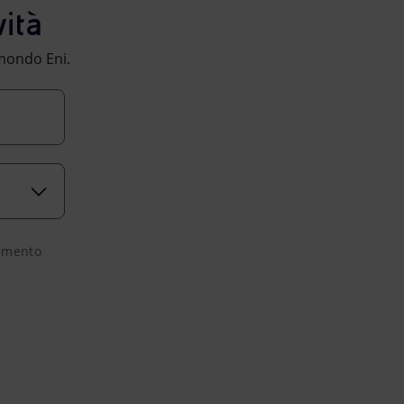
ità
l mondo Eni.
tamento