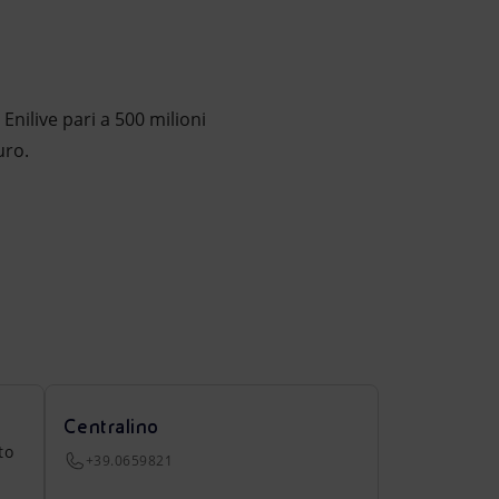
Enilive pari a 500 milioni
uro.
Centralino
to
+39.0659821