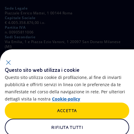
Sede Legale
Piazzale Enrico Mattei, 1 00144 Roma
Capitale Sociale
€ 4.005.358.876,00 i.v.
Partita IVA
n. 00905811006
Sedi Secondarie
Via Emilia, 1 e Piazza Ezio Vanoni, 1 20097 San Donato Milanese
(MI)
C. Fiscale e Registro Imprese di Roma
n. 00484960588
ALTRI LINK
Questo sito web utilizza i cookie
Contatti
FAQ
Questo sito utilizza cookie di profilazione, al fine di inviarti
pubblicità e offrirti servizi in linea con le preferenze da te
Accessibilità
Calendario
manifestate nel corso della navigazione in rete. Per ulteriori
dettagli visita la nostra
Cookie-policy
Newsletter
Intelligenza artificiale
ACCETTA
Aste e Bandi
Truffe e Phishing
Whistleblowing
eniSpace
RIFIUTA TUTTI