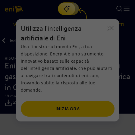
Cerca
VISIONE
AZIONI
PRODOTTI
Utilizza l'intelligenza
artificiale di Eni
Indietro
Media
Comunicati Stampa
Una finestra sul mondo Eni, a tua
Oppure
scopri EnergIA
, la nostra nuova soluzione di intelligenza
disposizione. EnergIA è uno strumento
artificiale.
RISORSE NATURALI
Visione
Azioni
Prodotti
innovativo basato sulle capacità
Eni avvia l’incremento dei volumi di
dell’intelligenza artificiale, che può aiutarti
gas destinati alla generazione elettrica
a navigare tra i contenuti di eni.com,
Mission e valori
Diversificazione energetica
Casa
trovando subito la risposta alle tue
in Costa d’Avorio
domande.
Persone e Partnership
Tecnologie per la transizione
Imprese
19 marzo 2025 - 12:30 CET
Net Zero
Collaborazioni per l'innovazione
Mobilità
INIZIA ORA
Modello satellitare
Attività nel mondo