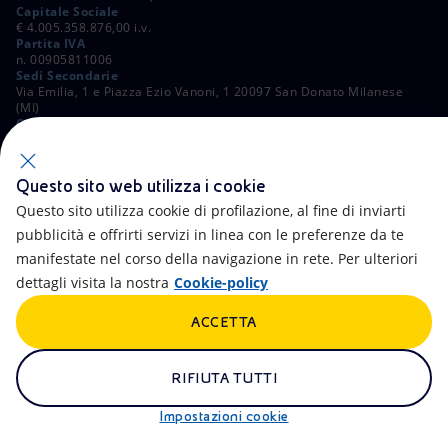
Capitale Sociale
€ 4.005.358.876,00 i.v.
Partita IVA
n. 00905811006
Sedi Secondarie
Via Emilia, 1 e Piazza Ezio Vanoni, 1 20097 San Donato Milanese
(MI)
C. Fiscale e Registro Imprese di Roma
n. 00484960588
ALTRI LINK
Questo sito web utilizza i cookie
Contatti
FAQ
Questo sito utilizza cookie di profilazione, al fine di inviarti
pubblicità e offrirti servizi in linea con le preferenze da te
Accessibilità
Calendario
manifestate nel corso della navigazione in rete. Per ulteriori
dettagli visita la nostra
Cookie-policy
Newsletter
Intelligenza artificiale
ACCETTA
Aste e Bandi
Truffe e Phishing
Whistleblowing
eniSpace
RIFIUTA TUTTI
Remit
Alluvioni
Impostazioni cookie