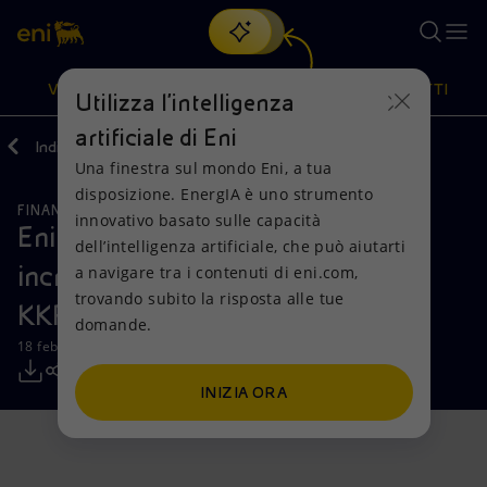
Cerca
VISIONE
AZIONI
PRODOTTI
Utilizza l'intelligenza
artificiale di Eni
Indietro
Media
Comunicati Stampa
Una finestra sul mondo Eni, a tua
Oppure
scopri EnergIA
, la nostra nuova soluzione di intelligenza
disposizione. EnergIA è uno strumento
artificiale.
FINANZA, STRATEGIA E REPORT
Visione
Azioni
Prodotti
innovativo basato sulle capacità
Eni: firmato accordo per un
dell’intelligenza artificiale, che può aiutarti
incremento della partecipazione di
a navigare tra i contenuti di eni.com,
Mission e valori
Diversificazione energetica
Casa
trovando subito la risposta alle tue
KKR in Enilive
domande.
Persone e Partnership
Tecnologie per la transizione
Imprese
18 febbraio 2025 - 07:32 CET
Net Zero
Collaborazioni per l'innovazione
Mobilità
INIZIA ORA
Modello satellitare
Attività nel mondo