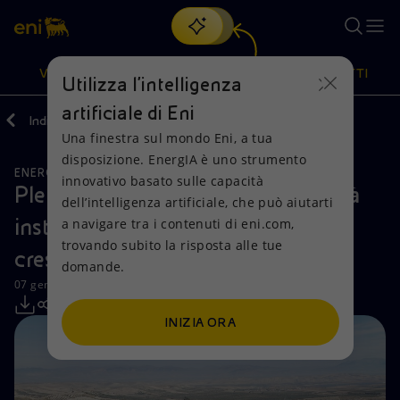
Cerca
VISIONE
AZIONI
PRODOTTI
Utilizza l'intelligenza
artificiale di Eni
Indietro
Media
Comunicati Stampa
Una finestra sul mondo Eni, a tua
Oppure
scopri EnergIA
, la nostra nuova soluzione di intelligenza
disposizione. EnergIA è uno strumento
artificiale.
ENERGIE RINNOVABILI
Visione
Azioni
Prodotti
innovativo basato sulle capacità
Plenitude raddoppia la sua capacità
dell’intelligenza artificiale, che può aiutarti
installata in Spagna grazie alla
a navigare tra i contenuti di eni.com,
Mission e valori
Diversificazione energetica
Casa
trovando subito la risposta alle tue
crescita organica
domande.
Persone e Partnership
Tecnologie per la transizione
Imprese
07 gennaio 2025 - 10:00 CET
Net Zero
Collaborazioni per l'innovazione
Mobilità
INIZIA ORA
Modello satellitare
Attività nel mondo